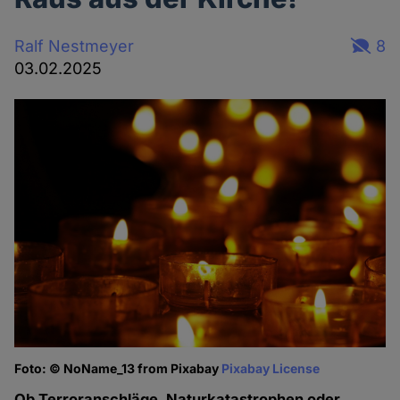
Ralf Nestmeyer
8
03.02.2025
Foto: © NoName_13 from Pixabay
Pixabay License
Ob Terroranschläge, Naturkatastrophen oder