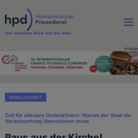
Direkt
zum
Inhalt
Menu
Der säkulare Blick auf die Welt.
Anzeige
Advertising
vor
Inhalt
GESELLSCHAFT
Zeit für säkulare Gedenkfeiern: Warum der Staat die
Verantwortung übernehmen muss
Raus aus der Kirche!