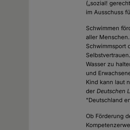
(„sozial! gerec
im Ausschuss fü
Schwimmen förd
aller Menschen.
Schwimmsport da
Selbstvertrauen.
Wasser zu halte
und Erwachsene 
Kind kann laut 
der
Deutschen L
"Deutschland en
Ob Förderung de
Kompetenzerwer