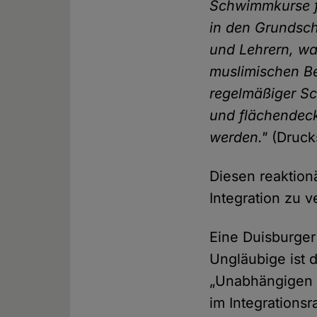
Schwimmkurse fü
in den Grundsch
und Lehrern, w
muslimischen Be
regelmäßiger Sc
und flächendeck
werden."
(Druck
Diesen reaktio
Integration zu v
Eine Duisburger
Ungläubige ist d
„Unabhängigen m
im Integrations