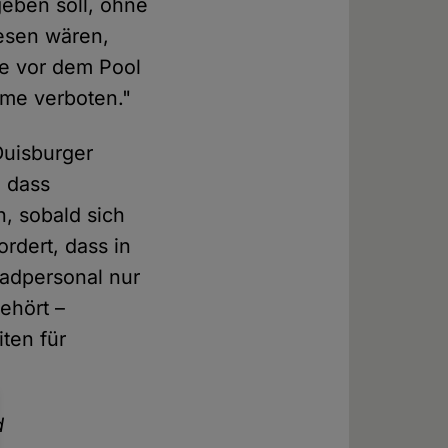
eben soll, ohne
wesen wären,
te vor dem Pool
ime verboten."
Duisburger
, dass
, sobald sich
ordert, dass in
Badpersonal nur
ehört –
ten für
d