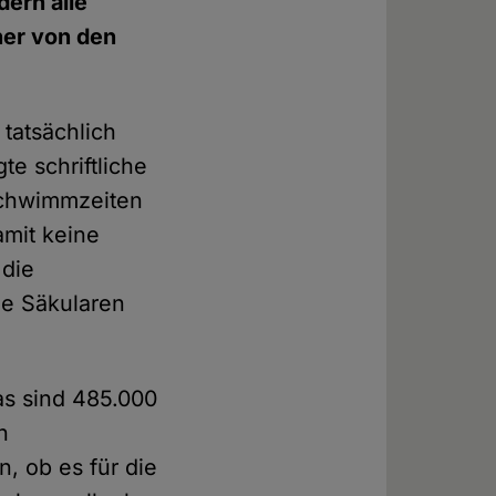
dern alle
ner von den
tatsächlich
te schriftliche
Schwimmzeiten
amit keine
 die
e Säkularen
as sind 485.000
n
n, ob es für die