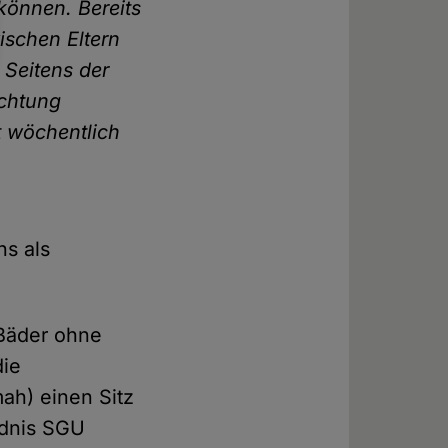
können. Bereits
ischen Eltern
Seitens der
ichtung
t wöchentlich
s als
 Bäder ohne
die
ah) einen Sitz
ndnis SGU