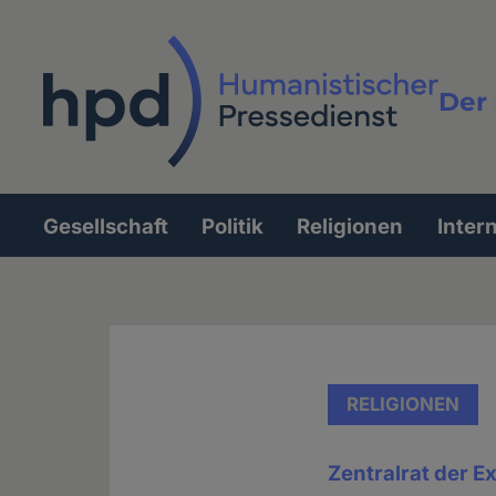
Direkt
zum
Inhalt
Der 
Vollt
Gesellschaft
Politik
Religionen
Inter
Hauptnavigation
RELIGIONEN
Zentralrat der 