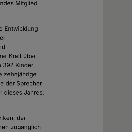
endes Mitglied
e Entwicklung
er
nd
ner Kraft über
n 392 Kinder
e zehnjährige
te der Sprecher
 dieses Jahres:
"
nken, der
hen zugänglich