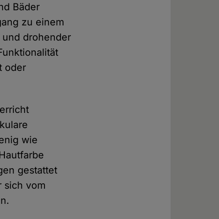
end Bäder
gang zu einem
 und drohender
unktionalität
t oder
erricht
äkulare
wenig wie
 Hautfarbe
en gestattet
r sich vom
n.