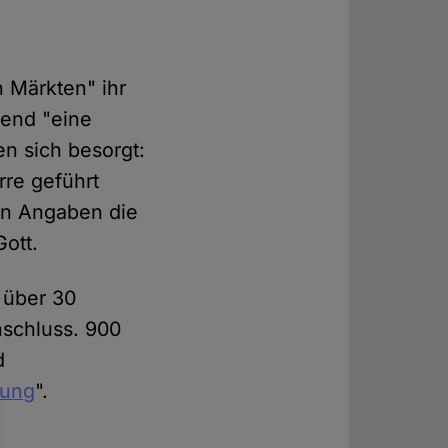
n Märkten" ihr
rend "eine
en sich besorgt:
rre geführt
en Angaben die
ott.
t über 30
nschluss. 900
d
bung
".