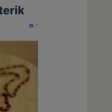
terik
7