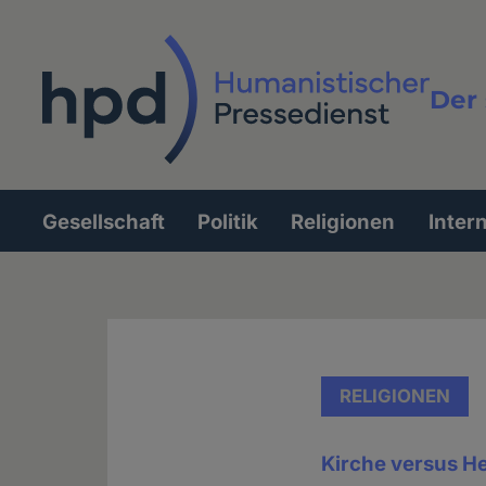
Direkt
zum
Inhalt
Der 
Vollt
Gesellschaft
Politik
Religionen
Inter
Hauptnavigation
RELIGIONEN
Kirche versus H