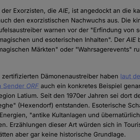
 der Exorzisten, die
AIE
, ist angedockt an die k
 auch den exorzistischen Nachwuchs aus. Die kir
felsaustreiber warnen vor der "Erfindung von
 magischen und esoterischen Inhalten". Der
AIE
b
agischen Märkten" oder "Wahrsagerevents" run
 zertifizierten Dämonenaustreiber haben
laut d
en Sender
ORF
auch ein konkretes Beispiel gena
Region Latium. Seit den 1970er Jahren sei dort 
reghe" (Hexendorf) entstanden. Esoterische Sch
Energien, "antike Kultanlagen und übernatürl
n. Erzählungen dieser Art würden sich in Tou
ätten aber gar keine historische Grundlage.