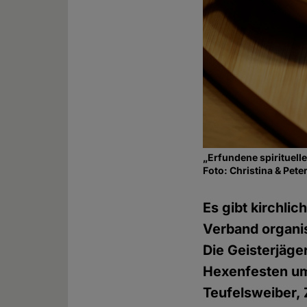
„Erfundene spirituell
Foto: Christina & Pete
Es gibt kirchli
Verband organis
Die Geisterjäge
Hexenfesten um 
Teufelsweiber,