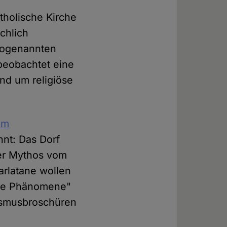
atholische Kirche
chlich
 sogenannten
eobachtet eine
d um religiöse
em
nnt: Das Dorf
der Mythos vom
arlatane wollen
iche Phänomene"
rismusbroschüren