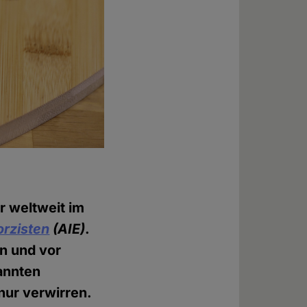
r weltweit im
orzisten
(AIE)
.
n und vor
annten
nur verwirren.