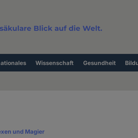
säkulare Blick auf die Welt.
extsuche
nationales
Wissenschaft
Gesundheit
Bild
exen und Magier