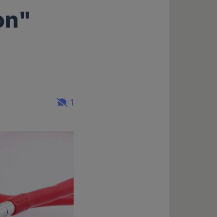
ion"
1