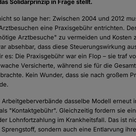
as Solidarprinzip in Frage stellt.
 nicht so lange her: Zwischen 2004 und 2012 mu
 Arztbesuchen eine Praxisgebühr entrichten. De
nötige Arztbesuche" zu vermeiden und Kosten 
ar absehbar, dass diese Steuerungswirkung au
 es: Die Praxisgebühr war ein Flop – sie traf vo
ache Versicherte, während sie für die Gesamt
s brachte. Kein Wunder, dass sie nach großem P
de.
 Arbeitgeberverbände dasselbe Modell erneut in
als "Kontaktgebühr". Gleichzeitig fordern sie ei
r Lohnfortzahlung im Krankheitsfall. Das ist ni
r Sprengstoff, sondern auch eine Entlarvung ihr