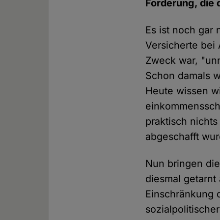
Forderung, die d
Es ist noch gar
Versicherte bei
Zweck war, "un
Schon damals w
Heute wissen wir
einkommensschw
praktisch nicht
abgeschafft wur
Nun bringen die
diesmal getarnt 
Einschränkung de
sozialpolitische