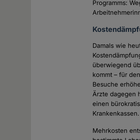
Programms: Weg 
Arbeitnehmerin
Kostendämpfu
Damals wie heute
Kostendämpfung.
überwiegend übe
kommt – für den 
Besuche erhöhen
Ärzte dagegen h
einen bürokrat
Krankenkassen.
Mehrkosten ent