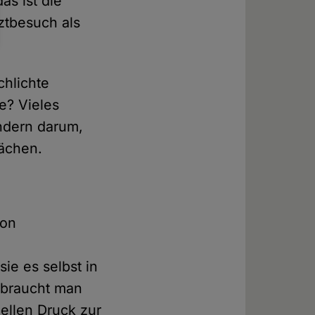
s ist die
ztbesuch als
chlichte
e? Vieles
ondern darum,
wächen.
von
ie es selbst in
, braucht man
ellen Druck zur