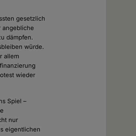
ssten gesetzlich
r angebliche
zu dämpfen.
sbleiben würde.
r allem
finanzierung
rotest wieder
s Spiel –
ne
cht nur
es eigentlichen