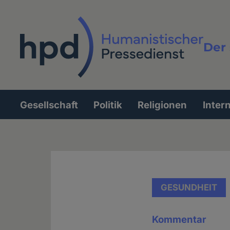
Direkt
zum
Inhalt
Der 
Vollt
Gesellschaft
Politik
Religionen
Inter
Hauptnavigation
GESUNDHEIT
Kommentar