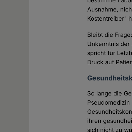
bestimmte Labor
Ausnahme, nicht
Kostentreiber" h
Bleibt die Frag
Unkenntnis der 
spricht für Let
Druck auf Patie
Gesundheits
So lange die Ge
Pseudomedizin 
Gesundheitskomp
ihren gesundheit
sich nicht zu w