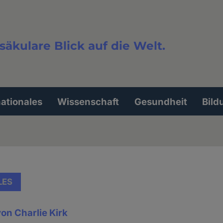
säkulare Blick auf die Welt.
extsuche
nationales
Wissenschaft
Gesundheit
Bild
LES
on Charlie Kirk