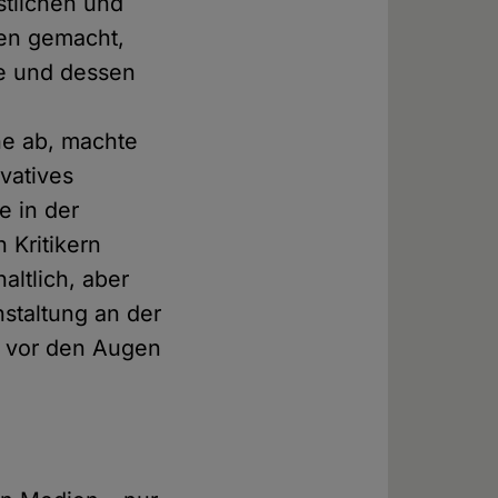
istlichen und
men gemacht,
e und dessen
he ab, machte
rvatives
e in der
 Kritikern
altlich, aber
staltung an der
e vor den Augen