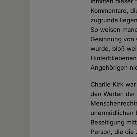
Inmitten dieser 
Kommentare, die
zugrunde liegen
So weisen manch
Gesinnung von C
wurde, bloß wei
Hinterbliebenen 
Angehörigen nich
Charlie Kirk war
den Werten der 
Menschenrechte 
unermüdlichen E
Beseitigung mit
Person, die die 