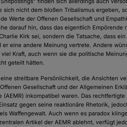
"Shitpostings" finden sich allerdings auch versö
 sich nicht dem bloßen Tribalismus ergeben, s
de Werte der Offenen Gesellschaft und Empath
e darauf hin, dass das eigentlich Empörende n
harlie Kirk sei, sondern die Tatsache, dass ei
l er eine andere Meinung vertrete. Andere wü
viel Kraft, auch wenn sie die politische Meinun
t geteilt hätten.
 eine streitbare Persönlichkeit, die Ansichten ver
Offenen Gesellschaft und der Allgemeinen Erkl
(AEMR) inkompatibel waren. Das rechtfertigte
insatz gegen seine reaktionäre Rhetorik, jedoc
tels Waffengewalt. Auch wenn es paradox kling
zentralen Artikel der AEMR ablehnt, verfügt jed