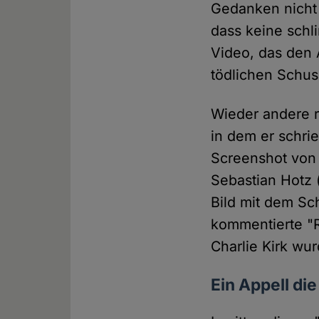
Gedanken nicht
dass keine schli
Video, das den 
tödlichen Schus
Wieder andere r
in dem er schri
Screenshot von 
Sebastian Hotz 
Bild mit dem Sc
kommentierte "R
Charlie Kirk wu
Ein Appell di