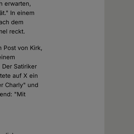
n erwarten,
ät." In einem
 nach dem
el reckt.
 Post von Kirk,
 einem
Der Satiriker
ete auf X ein
er Charly" und
end: "Mit