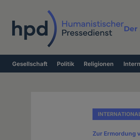
Direkt
zum
Inhalt
Der 
Vollt
Gesellschaft
Politik
Religionen
Inter
Hauptnavigation
INTERNATIONA
Zur Ermordung v