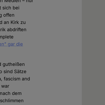
en Medien – nur
 sich bei
g offen
d an Kirk zu
ik abdriften
omplete
en" gar die
rd gutheißen
So sind Sätze
a, fascism and
k war
 nach dem
 schlimmen