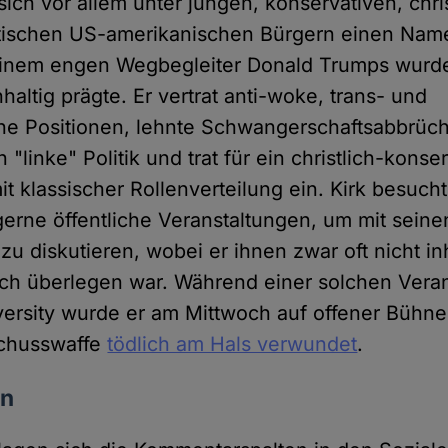
 sich vor allem unter jungen, konservativen, chr
istischen US-amerikanischen Bürgern einen Na
einem engen Wegbegleiter Donald Trumps wurd
altig prägte. Er vertrat anti-woke, trans- und
he Positionen, lehnte Schwangerschaftsabbrüc
linke" Politik und trat für ein christlich-konse
 klassischer Rollenverteilung ein. Kirk besucht
erne öffentliche Veranstaltungen, um mit seinen
 diskutieren, wobei er ihnen zwar oft nicht inh
sch überlegen war. Während einer solchen Veran
versity wurde er am Mittwoch auf offener Bühn
 Schusswaffe
tödlich am Hals verwundet
.
en