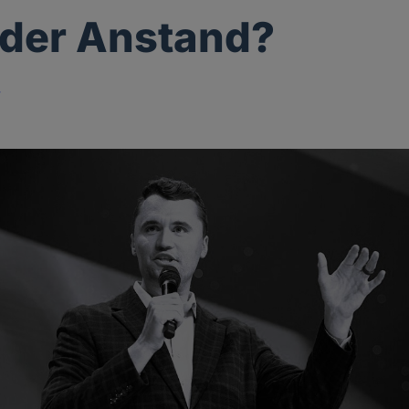
 der Anstand?
r