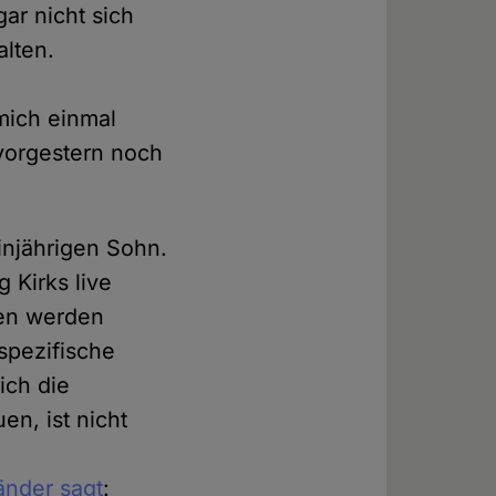
ar nicht sich
alten.
e
 mich einmal
 vorgestern noch
einjährigen Sohn.
 Kirks live
nen werden
spezifische
ich die
n, ist nicht
änder sagt
: