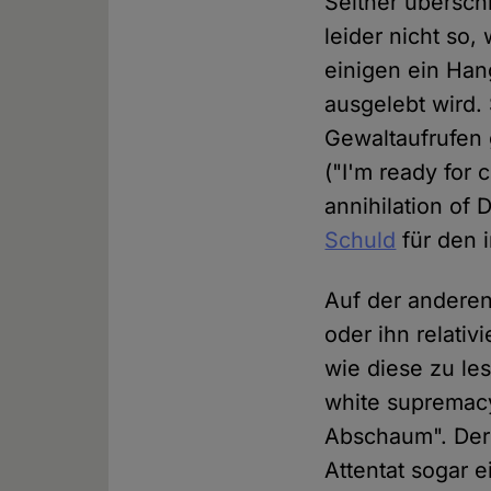
Seither übersch
leider nicht so,
einigen ein Han
ausgelebt wird.
Gewaltaufrufen 
("I'm ready for 
annihilation of 
Schuld
für den 
Auf der anderen
oder ihn relativ
wie diese zu le
white supremacy.
Abschaum". De
Attentat sogar 