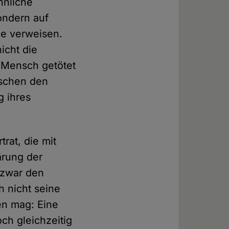
hnliche
ondern auf
ie verweisen.
icht die
n Mensch getötet
nschen den
g ihres
trat, die mit
ärung der
 zwar den
h nicht seine
en mag: Eine
och gleichzeitig