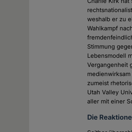
Charlie Kirk hat
rechtsnational
weshalb er zu 
Wahlkampf nachh
fremdenfeindlic
Stimmung gegen "
Lebensmodell mit
Vergangenheit g
medienwirksam zu
zumeist rhetori
Utah Valley Uni
aller mit einer
Die Reaktion