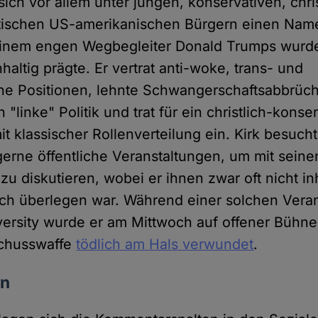
 sich vor allem unter jungen, konservativen, chr
istischen US-amerikanischen Bürgern einen Na
einem engen Wegbegleiter Donald Trumps wurd
altig prägte. Er vertrat anti-woke, trans- und
he Positionen, lehnte Schwangerschaftsabbrüc
linke" Politik und trat für ein christlich-konse
 klassischer Rollenverteilung ein. Kirk besucht
erne öffentliche Veranstaltungen, um mit seinen
 diskutieren, wobei er ihnen zwar oft nicht inh
sch überlegen war. Während einer solchen Veran
versity wurde er am Mittwoch auf offener Bühn
 Schusswaffe
tödlich am Hals verwundet
.
en