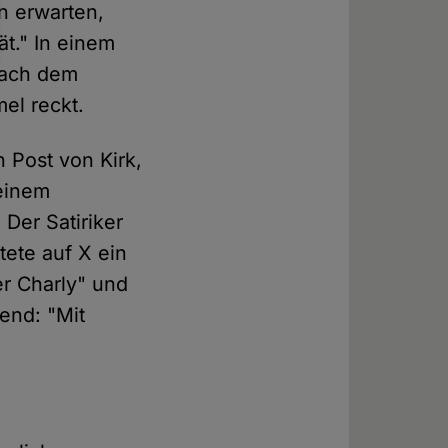
n erwarten,
ät." In einem
 nach dem
el reckt.
 Post von Kirk,
 einem
Der Satiriker
ete auf X ein
er Charly" und
end: "Mit