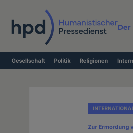
Direkt
zum
Inhalt
Der 
Vollt
Gesellschaft
Politik
Religionen
Inter
Hauptnavigation
INTERNATIONA
Zur Ermordung v