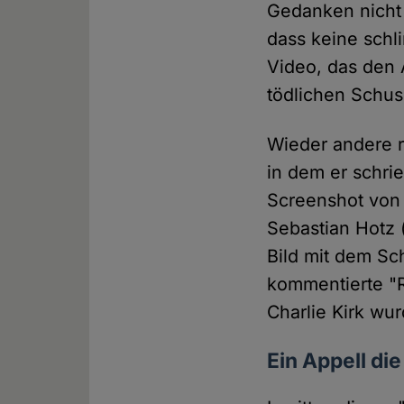
Gedanken nicht
dass keine schli
Video, das den 
tödlichen Schus
Wieder andere r
in dem er schri
Screenshot von 
Sebastian Hotz 
Bild mit dem Sc
kommentierte "R
Charlie Kirk wu
Ein Appell di