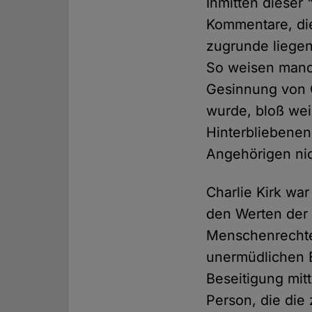
Inmitten dieser 
Kommentare, die
zugrunde liegen
So weisen manch
Gesinnung von C
wurde, bloß wei
Hinterbliebenen 
Angehörigen nich
Charlie Kirk war
den Werten der 
Menschenrechte 
unermüdlichen E
Beseitigung mit
Person, die die 