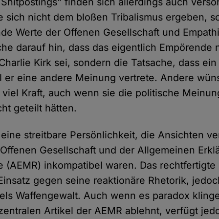
"Shitpostings" finden sich allerdings auch versö
 sich nicht dem bloßen Tribalismus ergeben, s
de Werte der Offenen Gesellschaft und Empath
e darauf hin, dass das eigentlich Empörende n
harlie Kirk sei, sondern die Tatsache, dass ei
l er eine andere Meinung vertrete. Andere wü
viel Kraft, auch wenn sie die politische Meinun
t geteilt hätten.
 eine streitbare Persönlichkeit, die Ansichten ver
Offenen Gesellschaft und der Allgemeinen Erkl
(AEMR) inkompatibel waren. Das rechtfertigte
insatz gegen seine reaktionäre Rhetorik, jedoc
tels Waffengewalt. Auch wenn es paradox kling
zentralen Artikel der AEMR ablehnt, verfügt jed