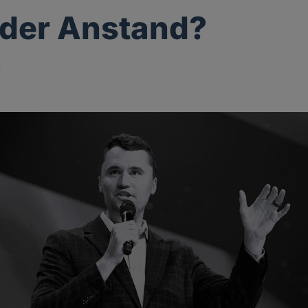
 der Anstand?
r