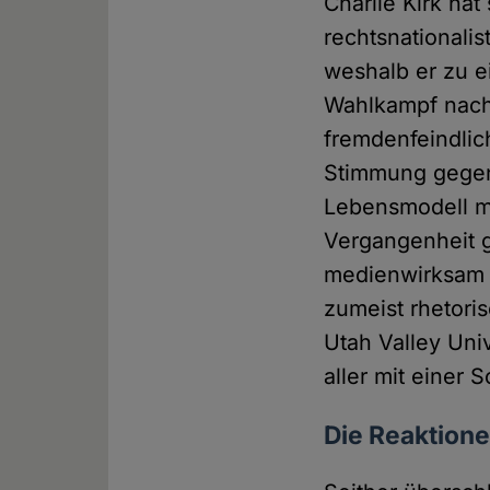
Charlie Kirk hat
rechtsnational
weshalb er zu 
Wahlkampf nachh
fremdenfeindlic
Stimmung gegen "
Lebensmodell mit
Vergangenheit g
medienwirksam zu
zumeist rhetori
Utah Valley Uni
aller mit einer
Die Reaktion