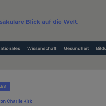
säkulare Blick auf die Welt.
extsuche
nationales
Wissenschaft
Gesundheit
Bild
LES
on Charlie Kirk