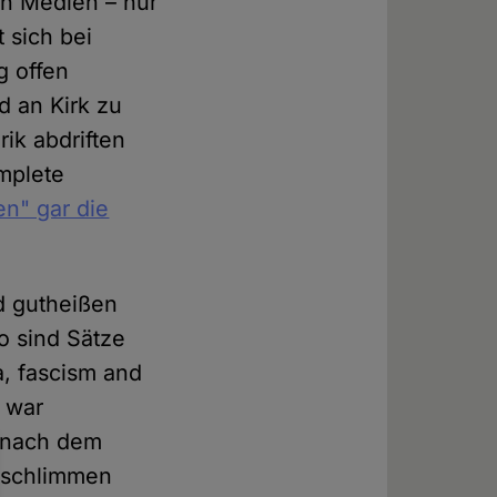
en Medien – nur
 sich bei
g offen
d an Kirk zu
ik abdriften
omplete
en" gar die
rd gutheißen
So sind Sätze
a, fascism and
k war
 nach dem
 schlimmen