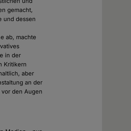
istlichen und
men gemacht,
e und dessen
he ab, machte
rvatives
e in der
 Kritikern
altlich, aber
staltung an der
e vor den Augen