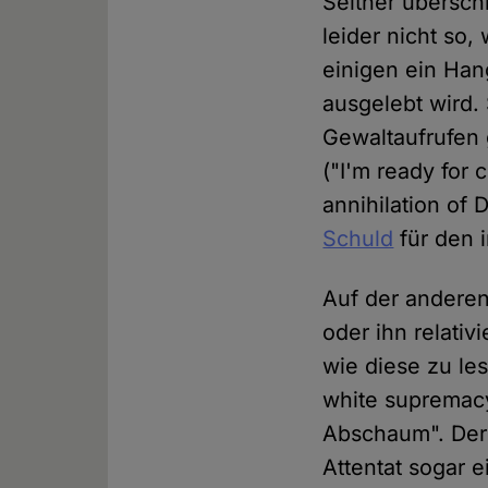
Seither übersch
leider nicht so,
einigen ein Han
ausgelebt wird.
Gewaltaufrufen 
("I'm ready for 
annihilation of 
Schuld
für den 
Auf der anderen
oder ihn relativ
wie diese zu le
white supremacy.
Abschaum". De
Attentat sogar 