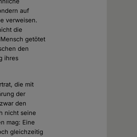
hnliche
ondern auf
ie verweisen.
icht die
n Mensch getötet
nschen den
g ihres
trat, die mit
ärung der
 zwar den
h nicht seine
en mag: Eine
och gleichzeitig