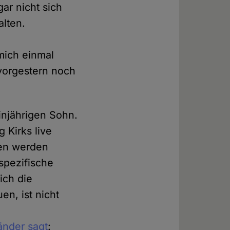
ar nicht sich
alten.
e
 mich einmal
 vorgestern noch
einjährigen Sohn.
 Kirks live
nen werden
spezifische
ich die
n, ist nicht
änder sagt
: