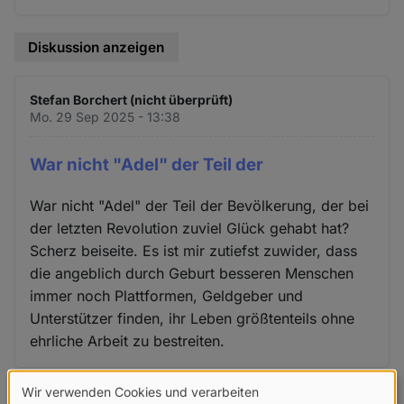
Diskussion anzeigen
Stefan Borchert (nicht überprüft)
Mo. 29 Sep 2025 - 13:38
War nicht "Adel" der Teil der
War nicht "Adel" der Teil der Bevölkerung, der bei
der letzten Revolution zuviel Glück gehabt hat?
Scherz beiseite. Es ist mir zutiefst zuwider, dass
die angeblich durch Geburt besseren Menschen
immer noch Plattformen, Geldgeber und
Unterstützer finden, ihr Leben größtenteils ohne
ehrliche Arbeit zu bestreiten.
Wir verwenden Cookies und verarbeiten
Diskussion anzeigen