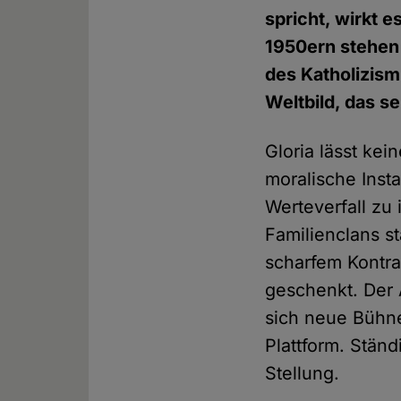
spricht, wirkt 
1950ern stehen g
des Katholizism
Weltbild, das se
Gloria lässt kei
moralische Ins
Werteverfall zu
Familienclans s
scharfem Kontra
geschenkt. Der 
sich neue Bühnen
Plattform. Stän
Stellung.