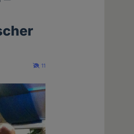
scher
11