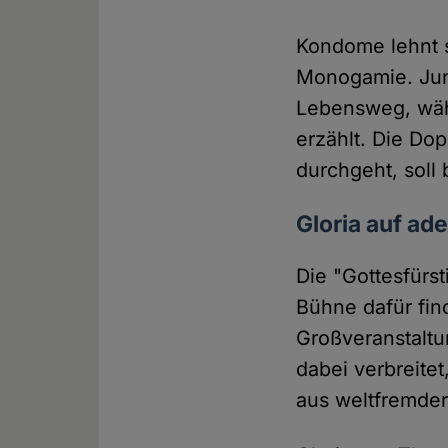
Kondome lehnt si
Monogamie. Jun
Lebensweg, währ
erzählt. Die Dop
durchgeht, soll
Gloria auf ad
Die "Gottesfürst
Bühne dafür fin
Großveranstaltu
dabei verbreitet
aus weltfremder