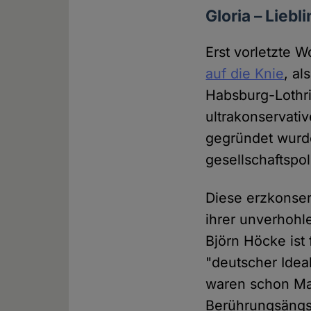
Gloria – Lieb
Erst vorletzte W
auf die Knie
, al
Habsburg-Lothri
ultrakonservativ
gegründet wurde 
gesellschaftspol
Diese erzkonser
ihrer unverhohl
Björn Höcke ist
"deutscher Idea
waren schon Max
Berührungsängst