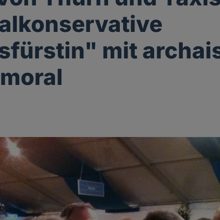
alkonservative
sfürstin" mit archai
lmoral