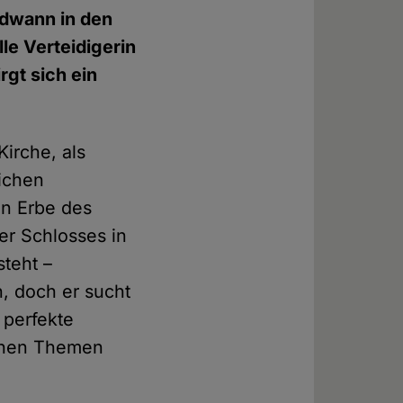
endwann in den
lle Verteidigerin
rgt sich ein
Kirche, als
ichen
en Erbe des
er Schlosses in
teht –
, doch er sucht
 perfekte
ischen Themen