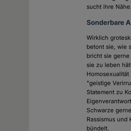
sucht ihre Nähe
Sonderbare An
Wirklich grotesk
betont sie, wie 
bricht sie gern
sie zu leben hät
Homosexualität 
"geistige Verir
Statement zu Ko
Eigenverantwortu
Schwarze gerne 
Rassismus und k
bündelt.