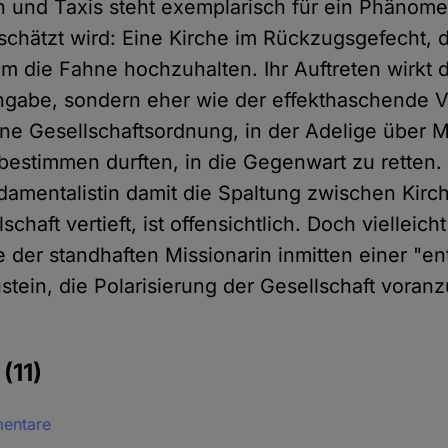
n und Taxis steht exemplarisch für ein Phänome
schätzt wird: Eine Kirche im Rückzugsgefecht, di
 um die Fahne hochzuhalten. Ihr Auftreten wirkt
ingabe, sondern eher wie der effekthaschende V
ne Gesellschaftsordnung, in der Adelige über 
estimmen durften, in die Gegenwart zu retten.
damentalistin damit die Spaltung zwischen Kirc
chaft vertieft, ist offensichtlich. Doch vielleich
se der standhaften Missionarin inmitten einer "en
stein, die Polarisierung der Gesellschaft voran
e
(11)
mentare