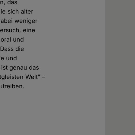
n, das
e sich alter
 dabei weniger
ersuch, eine
Moral und
 Dass die
he und
t ist genau das
tgleisten Welt" –
zutreiben.