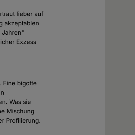
traut lieber auf
g akzeptablen
n Jahren"
licher Exzess
. Eine bigotte
en
en. Was sie
eine Mischung
 Profilierung.