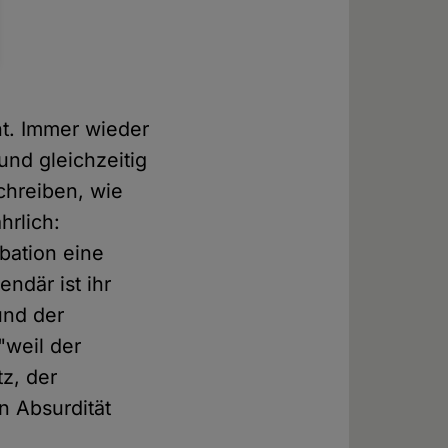
ht. Immer wieder
und gleichzeitig
chreiben, wie
hrlich:
bation eine
ndär ist ihr
und der
"weil der
z, der
n Absurdität