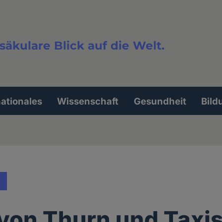
säkulare Blick auf die Welt.
extsuche
nationales
Wissenschaft
Gesundheit
Bild
 von Thurn und Taxis