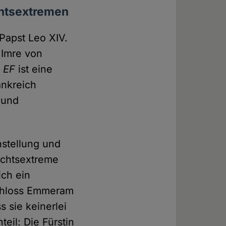
echtsextremen
 Papst Leo XIV.
 Imre von
e
EF
ist eine
ankreich
n und
nstellung und
echtsextreme
ich ein
Schloss Emmeram
 sie keinerlei
eil: Die Fürstin