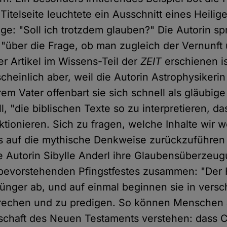
Titelseite leuchtete ein Ausschnitt eines Heilig
ge: "Soll ich trotzdem glauben?" Die Autorin spr
 "über die Frage, ob man zugleich der Vernunft 
r Artikel im Wissens-Teil der
ZEIT
erschienen ist
scheinlich aber, weil die Autorin Astrophysikerin 
em Vater offenbart sie sich schnell als gläubige
ll, "die biblischen Texte so zu interpretieren, da
nktionieren. Sich zu fragen, welche Inhalte wir 
 auf die mythische Denkweise zurückzuführen
e Autorin Sibylle Anderl ihre Glaubensüberzeu
bevorstehenden Pfingstfestes zusammen: "Der H
ünger ab, und auf einmal beginnen sie in vers
rechen und zu predigen. So können Menschen a
tschaft des Neuen Testaments verstehen: dass C