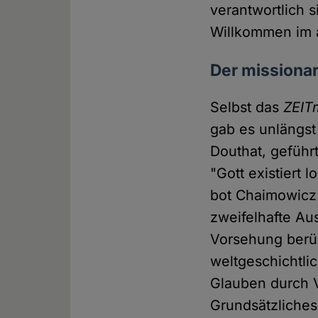
verantwortlich
Willkommen im a
Der missiona
Selbst das
ZEIT
gab es unlängst
Douthat, geführ
"Gott existiert 
bot Chaimowicz 
zweifelhafte Au
Vorsehung berüh
weltgeschichtli
Glauben durch V
Grundsätzliches