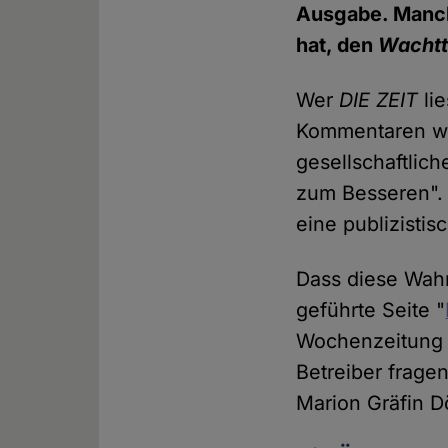
Ausgabe. Manch
hat, den
Wacht
Wer
DIE ZEIT
lie
Kommentaren wir
gesellschaftlic
zum Besseren". 
eine publizisti
Dass diese Wahr
geführte Seite "
Wochenzeitung ki
Betreiber frage
Marion Gräfin D