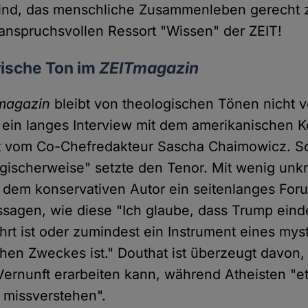
 sind, das menschliche Zusammenleben gerecht 
nspruchsvollen Ressort "Wissen" der ZEIT!
rische Ton im
ZEITmagazin
magazin
bleibt von theologischen Tönen nicht v
 ein langes Interview mit dem amerikanischen 
t vom Co-Chefredakteur Sascha Chaimowicz. Sc
logischerweise" setzte den Tenor. Mit wenig unk
dem konservativen Autor ein seitenlanges Foru
ssagen, wie diese "Ich glaube, dass Trump eind
rt ist oder zumindest ein Instrument eines mys
chen Zweckes ist." Douthat ist überzeugt davon,
ernunft erarbeiten kann, während Atheisten "e
 missverstehen".