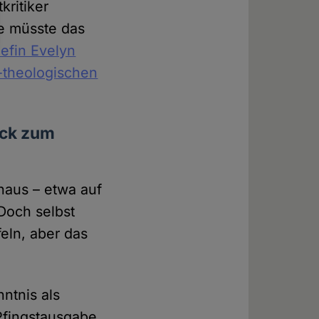
kritiker
e müsste das
efin Evelyn
h-theologischen
ück zum
naus – etwa auf
 Doch selbst
feln, aber das
ntnis als
 Pfingstausgabe