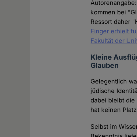
Autorenangabe: "
kommen bei "Gla
Ressort daher "
Finger erhielt f
Fakultät der Uni
Kleine Ausflü
Glauben
Gelegentlich w
jüdische Identi
dabei bleibt die
hat keinen Platz
Selbst im Wisse
Bekenntnis liefe