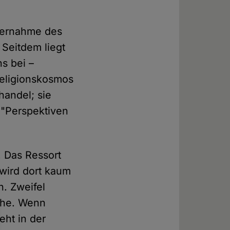
bernahme des
. Seitdem liegt
s bei –
 Religionskosmos
handel; sie
 "Perspektiven
t. Das Ressort
 wird dort kaum
n. Zweifel
che. Wenn
eht in der