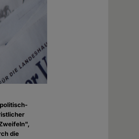
 politisch-
istlicher
Zweifeln",
rch die