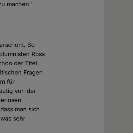
zu machen."
erschont. So
Kolumnisten Ross
hon der Titel
ritischen Fragen
m für
eutig von der
teriösen
 dass man sich
twas sehr