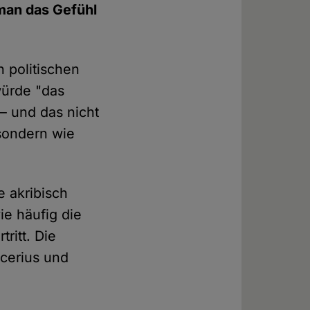
man das Gefühl
n politischen
würde "das
– und das nicht
 sondern wie
e akribisch
ie häufig die
ritt. Die
ucerius und