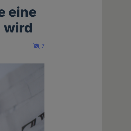
e eine
 wird
7