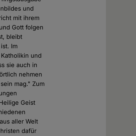
enbildes und
icht mit ihrem
und Gott folgen
, bleibt
ist. Im
 Katholikin und
ss sie auch in
wörtlich nehmen
 sein mag." Zum
gungen
eilige Geist
chiedenen
us aller Welt
hristen dafür