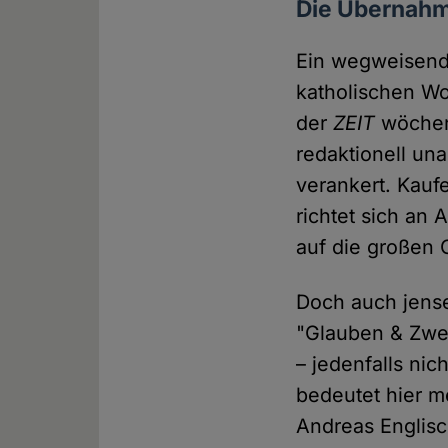
Die Übernah
Ein wegweisend
katholischen W
der
ZEIT
wöchent
redaktionell una
verankert. Kau
richtet sich an
auf die großen 
Doch auch jense
"Glauben & Zwei
– jedenfalls nic
bedeutet hier m
Andreas Englisch