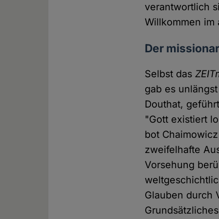
verantwortlich
Willkommen im a
Der missiona
Selbst das
ZEIT
gab es unlängst
Douthat, geführ
"Gott existiert 
bot Chaimowicz 
zweifelhafte Au
Vorsehung berüh
weltgeschichtli
Glauben durch V
Grundsätzliches