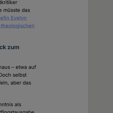
kritiker
e müsste das
efin Evelyn
h-theologischen
ück zum
naus – etwa auf
 Doch selbst
feln, aber das
ntnis als
 Pfingstausgabe