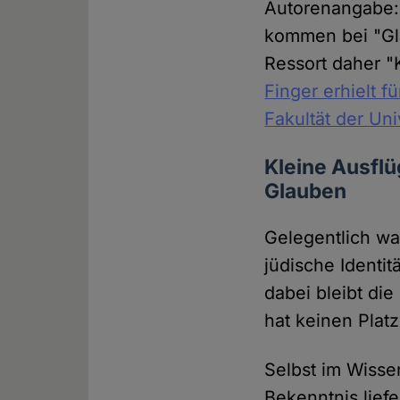
Autorenangabe: "
kommen bei "Gla
Ressort daher "
Finger erhielt f
Fakultät der Uni
Kleine Ausflü
Glauben
Gelegentlich w
jüdische Identi
dabei bleibt die
hat keinen Platz
Selbst im Wisse
Bekenntnis liefe