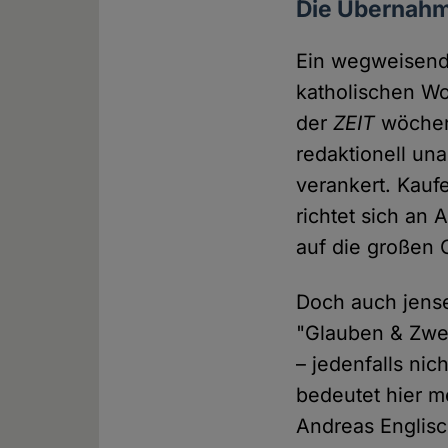
Die Übernah
Ein wegweisend
katholischen W
der
ZEIT
wöchent
redaktionell una
verankert. Kau
richtet sich an
auf die großen 
Doch auch jense
"Glauben & Zwei
– jedenfalls nic
bedeutet hier m
Andreas Englisch