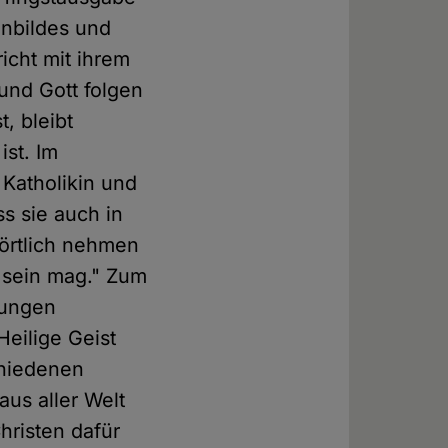
enbildes und
icht mit ihrem
und Gott folgen
, bleibt
ist. Im
 Katholikin und
ss sie auch in
wörtlich nehmen
 sein mag." Zum
gungen
eilige Geist
chiedenen
us aller Welt
hristen dafür