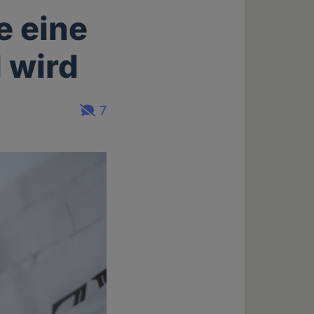
e eine
 wird
7