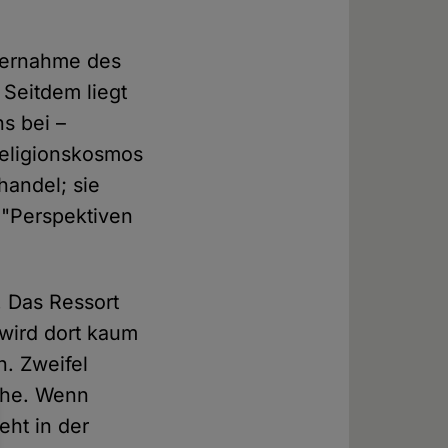
bernahme des
. Seitdem liegt
s bei –
 Religionskosmos
handel; sie
 "Perspektiven
t. Das Ressort
 wird dort kaum
n. Zweifel
che. Wenn
eht in der