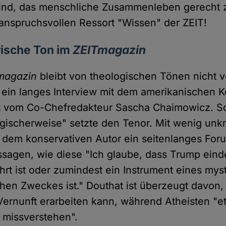
 sind, das menschliche Zusammenleben gerecht 
nspruchsvollen Ressort "Wissen" der ZEIT!
rische Ton im
ZEITmagazin
magazin
bleibt von theologischen Tönen nicht v
 ein langes Interview mit dem amerikanischen 
t vom Co-Chefredakteur Sascha Chaimowicz. Sc
logischerweise" setzte den Tenor. Mit wenig unk
dem konservativen Autor ein seitenlanges Foru
ssagen, wie diese "Ich glaube, dass Trump eind
rt ist oder zumindest ein Instrument eines mys
chen Zweckes ist." Douthat ist überzeugt davon,
ernunft erarbeiten kann, während Atheisten "e
 missverstehen".