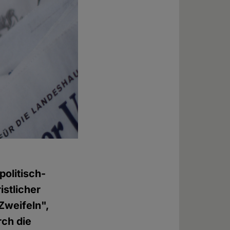
 politisch-
istlicher
Zweifeln",
rch die