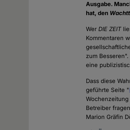
Ausgabe. Manch
hat, den
Wacht
Wer
DIE ZEIT
lie
Kommentaren wir
gesellschaftlic
zum Besseren". 
eine publizisti
Dass diese Wahr
geführte Seite "
Wochenzeitung ki
Betreiber frage
Marion Gräfin D