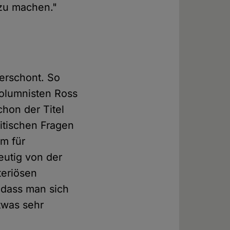
zu machen."
erschont. So
Kolumnisten Ross
hon der Titel
ritischen Fragen
m für
eutig von der
teriösen
 dass man sich
twas sehr