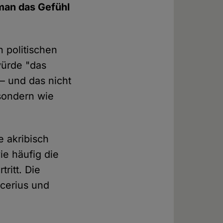
man das Gefühl
n politischen
würde "das
– und das nicht
 sondern wie
e akribisch
ie häufig die
ritt. Die
ucerius und