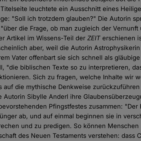
Titelseite leuchtete ein Ausschnitt eines Heilig
ge: "Soll ich trotzdem glauben?" Die Autorin spr
 "über die Frage, ob man zugleich der Vernunft 
r Artikel im Wissens-Teil der
ZEIT
erschienen ist
scheinlich aber, weil die Autorin Astrophysikerin 
em Vater offenbart sie sich schnell als gläubige
ll, "die biblischen Texte so zu interpretieren, da
nktionieren. Sich zu fragen, welche Inhalte wir 
 auf die mythische Denkweise zurückzuführen
e Autorin Sibylle Anderl ihre Glaubensüberzeu
bevorstehenden Pfingstfestes zusammen: "Der H
ünger ab, und auf einmal beginnen sie in vers
rechen und zu predigen. So können Menschen a
tschaft des Neuen Testaments verstehen: dass C