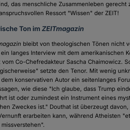
 sind, das menschliche Zusammenleben gerecht 
nspruchsvollen Ressort "Wissen" der ZEIT!
rische Ton im
ZEITmagazin
magazin
bleibt von theologischen Tönen nicht v
 ein langes Interview mit dem amerikanischen 
t vom Co-Chefredakteur Sascha Chaimowicz. Sc
logischerweise" setzte den Tenor. Mit wenig unk
dem konservativen Autor ein seitenlanges Foru
ssagen, wie diese "Ich glaube, dass Trump eind
rt ist oder zumindest ein Instrument eines mys
chen Zweckes ist." Douthat ist überzeugt davon,
ernunft erarbeiten kann, während Atheisten "e
 missverstehen".