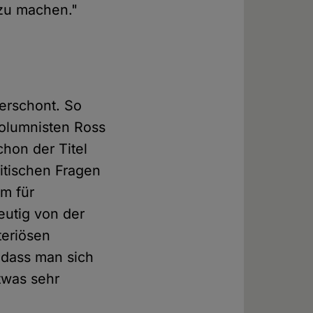
zu machen."
erschont. So
Kolumnisten Ross
hon der Titel
ritischen Fragen
m für
eutig von der
teriösen
 dass man sich
twas sehr