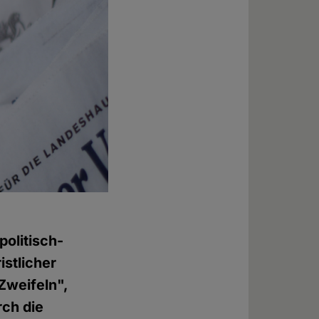
 politisch-
istlicher
Zweifeln",
rch die