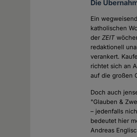
Die Übernah
Ein wegweisend
katholischen W
der
ZEIT
wöchent
redaktionell una
verankert. Kau
richtet sich an
auf die großen 
Doch auch jense
"Glauben & Zwei
– jedenfalls nic
bedeutet hier m
Andreas Englisch