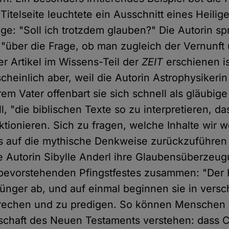
Titelseite leuchtete ein Ausschnitt eines Heilig
ge: "Soll ich trotzdem glauben?" Die Autorin spr
 "über die Frage, ob man zugleich der Vernunft 
r Artikel im Wissens-Teil der
ZEIT
erschienen ist
scheinlich aber, weil die Autorin Astrophysikerin 
em Vater offenbart sie sich schnell als gläubige
ll, "die biblischen Texte so zu interpretieren, da
nktionieren. Sich zu fragen, welche Inhalte wir 
 auf die mythische Denkweise zurückzuführen
e Autorin Sibylle Anderl ihre Glaubensüberzeu
bevorstehenden Pfingstfestes zusammen: "Der H
ünger ab, und auf einmal beginnen sie in vers
rechen und zu predigen. So können Menschen a
tschaft des Neuen Testaments verstehen: dass C