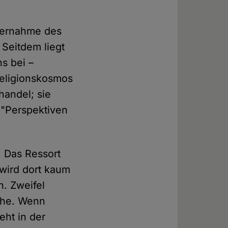
bernahme des
. Seitdem liegt
s bei –
 Religionskosmos
handel; sie
 "Perspektiven
t. Das Ressort
 wird dort kaum
n. Zweifel
che. Wenn
eht in der