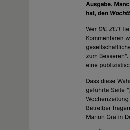
Ausgabe. Manch
hat, den
Wacht
Wer
DIE ZEIT
lie
Kommentaren wir
gesellschaftlic
zum Besseren". 
eine publizisti
Dass diese Wahr
geführte Seite "
Wochenzeitung ki
Betreiber frage
Marion Gräfin D