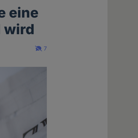
e eine
 wird
7