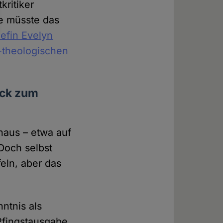
kritiker
e müsste das
efin Evelyn
h-theologischen
ück zum
naus – etwa auf
 Doch selbst
feln, aber das
ntnis als
 Pfingstausgabe