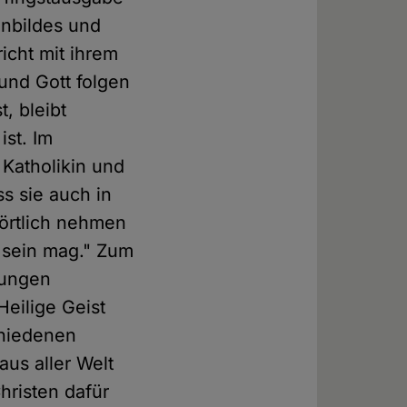
enbildes und
icht mit ihrem
und Gott folgen
, bleibt
ist. Im
 Katholikin und
ss sie auch in
wörtlich nehmen
 sein mag." Zum
gungen
eilige Geist
chiedenen
us aller Welt
hristen dafür