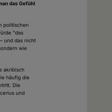
man das Gefühl
n politischen
würde "das
– und das nicht
 sondern wie
e akribisch
ie häufig die
ritt. Die
ucerius und