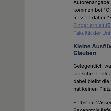
Autorenangabe: "
kommen bei "Gla
Ressort daher "
Finger erhielt f
Fakultät der Uni
Kleine Ausflü
Glauben
Gelegentlich w
jüdische Identi
dabei bleibt die
hat keinen Platz
Selbst im Wisse
Bekenntnis liefe