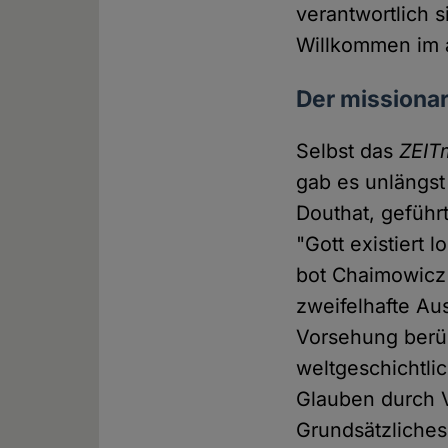
verantwortlich
Willkommen im a
Der missiona
Selbst das
ZEIT
gab es unlängst
Douthat, geführ
"Gott existiert 
bot Chaimowicz 
zweifelhafte Au
Vorsehung berüh
weltgeschichtli
Glauben durch V
Grundsätzliches