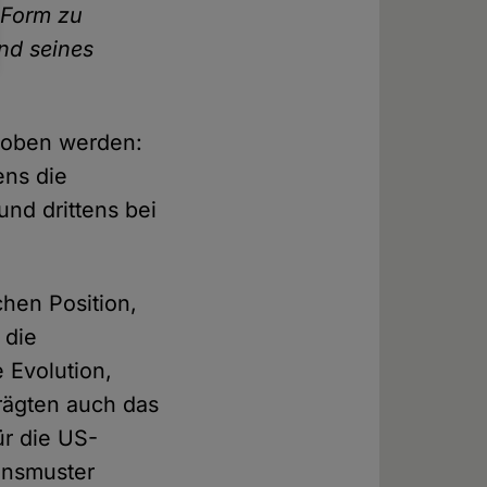
 Form zu
nd seines
hoben werden:
ens die
nd drittens bei
chen Position,
 die
 Evolution,
prägten auch das
ür die US-
onsmuster