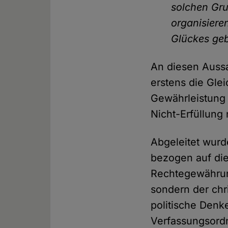
solchen Gru
organisiere
Glückes geb
An diesen Auss
erstens die Gle
Gewährleistung 
Nicht-Erfüllung 
Abgeleitet wurd
bezogen auf di
Rechtegewährung
sondern der chr
politische Denk
Verfassungsord