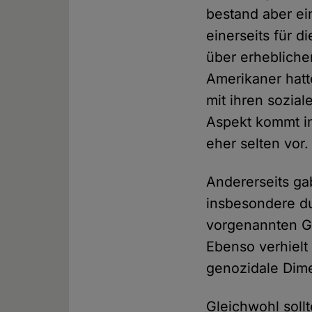
bestand aber ein
einerseits für 
über erheblichen
Amerikaner hatt
mit ihren sozia
Aspekt kommt in
eher selten vor.
Andererseits ga
insbesondere du
vorgenannten G
Ebenso verhielt
genozidale Dime
Gleichwohl soll