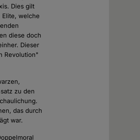
s. Dies gilt
 Elite, welche
hrenden
gen diese doch
einher. Dieser
n Revolution"
warzen,
nsatz zu den
chaulichung.
nen, das durch
ägt war.
 Doppelmoral