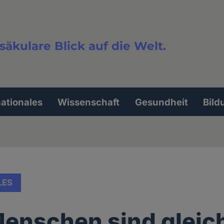
säkulare Blick auf die Welt.
extsuche
nationales
Wissenschaft
Gesundheit
Bild
LES
Menschen sind gleic