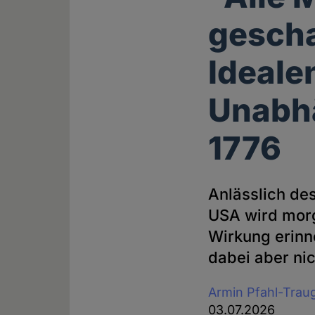
gescha
Ideale
Unabhä
1776
Anlässlich de
USA wird morg
Wirkung erinne
dabei aber ni
Armin Pfahl-Trau
03.07.2026