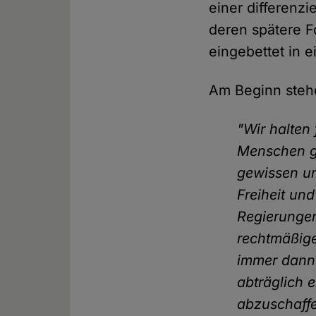
einer differenz
deren spätere F
eingebettet in e
Am Beginn steh
"Wir halten 
Menschen gl
gewissen un
Freiheit un
Regierungen
rechtmäßige
immer dann 
abträglich e
abzuschaffe