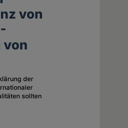
enz von
S-
 von
klärung der
rnationaler
itäten sollten