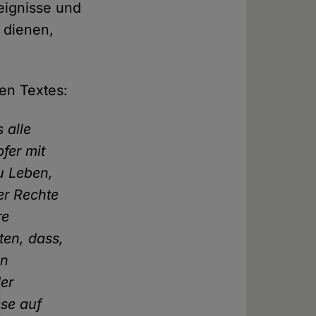
reignisse und
 dienen,
en Textes:
 alle
fer mit
u Leben,
er Rechte
re
ten, dass,
en
der
se auf