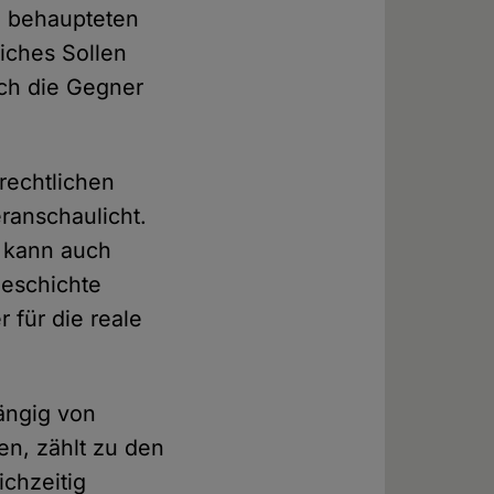
m behaupteten
liches Sollen
och die Gegner
rechtlichen
ranschaulicht.
n kann auch
geschichte
r für die reale
ängig von
en, zählt zu den
chzeitig