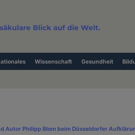
säkulare Blick auf die Welt.
extsuche
nationales
Wissenschaft
Gesundheit
Bild
nd Autor Philipp Blom beim Düsseldorfer Aufklär