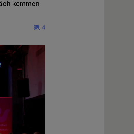
präch kommen
4