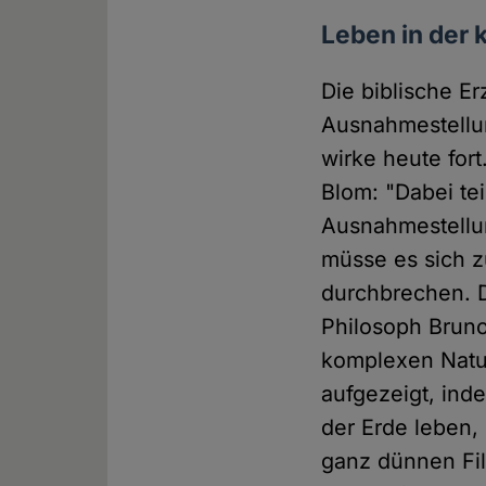
Leben in der 
Die biblische E
Ausnahmestellu
wirke heute fort
Blom: "Dabei te
Ausnahmestellun
müsse es sich 
durchbrechen. D
Philosoph Bruno 
komplexen Natu
aufgezeigt, inde
der Erde leben,
ganz dünnen Fil