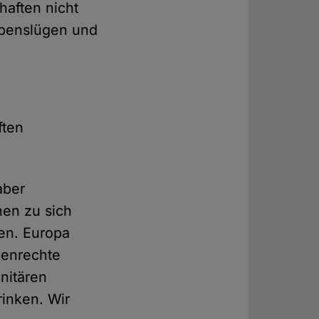
haften nicht
Lebenslügen und
ften
aber
hen zu sich
ten. Europa
henrechte
nitären
rinken. Wir