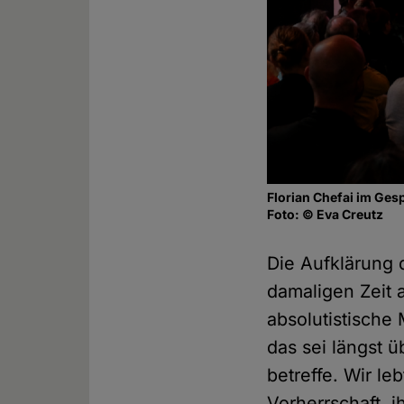
Florian Chefai im Ges
Foto: © Eva Creutz
Die Aufklärung 
damaligen Zeit a
absolutistische
das sei längst 
betreffe. Wir le
Vorherrschaft, 