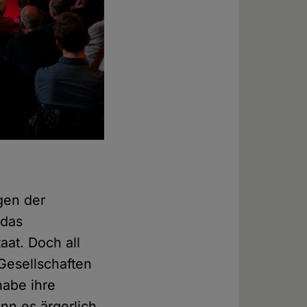
gen der
 das
at. Doch all
Gesellschaften
habe ihre
nn es ärgerlich