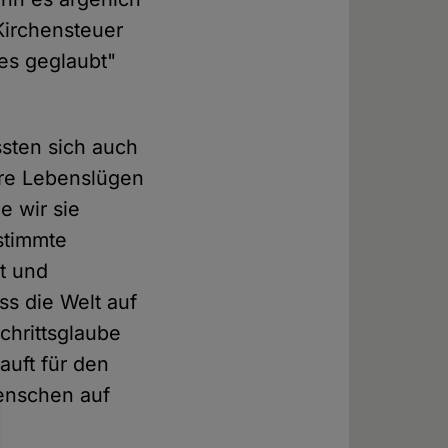
Kirchensteuer
es geglaubt"
sten sich auch
ere Lebenslügen
e wir sie
estimmte
rt und
ss die Welt auf
chrittsglaube
auft für den
enschen auf