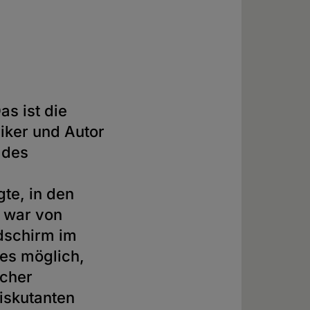
s ist die
riker und Autor
 des
gte, in den
, war von
dschirm im
 es möglich,
icher
diskutanten