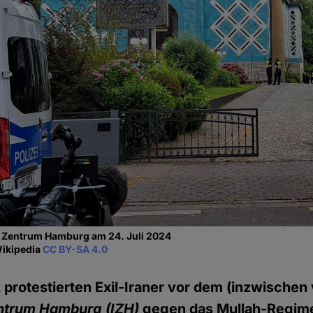
n Zentrum Hamburg am 24. Juli 2024
Wikipedia
CC BY-SA 4.0
protestierten Exil-Iraner vor dem (inzwischen
ntrum Hamburg (IZH)
gegen das Mullah-Regim