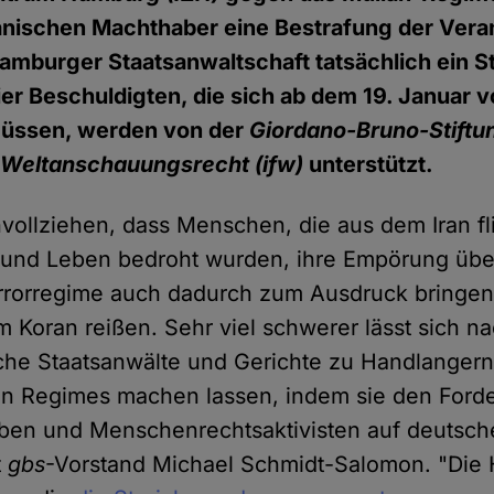
ranischen Machthaber eine Bestrafung der Vera
amburger Staatsanwaltschaft tatsächlich ein S
vier Beschuldigten, die sich ab dem 19. Januar v
üssen, werden von der
Giordano-Bruno-Stiftu
ür Weltanschauungsrecht (ifw)
unterstützt.
ollziehen, dass Menschen, die aus dem Iran f
b und Leben bedroht wurden, ihre Empörung übe
errorregime auch dadurch zum Ausdruck bringen,
m Koran reißen. Sehr viel schwerer lässt sich n
che Staatsanwälte und Gerichte zu Handlangern
en Regimes machen lassen, indem sie den Ford
ben und Menschenrechtsaktivisten auf deutsc
t
gbs
-Vorstand Michael Schmidt-Salomon. "Die 