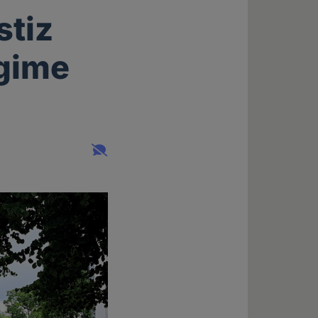
stiz
gime