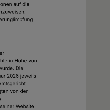
ionen auf die
inzuweisen,
erunglimpfung
er
ehle in Höhe von
wurde. Die
uar 2026 jeweils
Amtsgericht
gten von der
r
 seiner Website