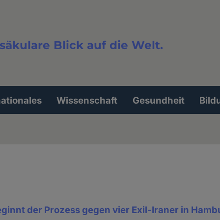
säkulare Blick auf die Welt.
extsuche
nationales
Wissenschaft
Gesundheit
Bild
ginnt der Prozess gegen vier Exil-Iraner in Hamb