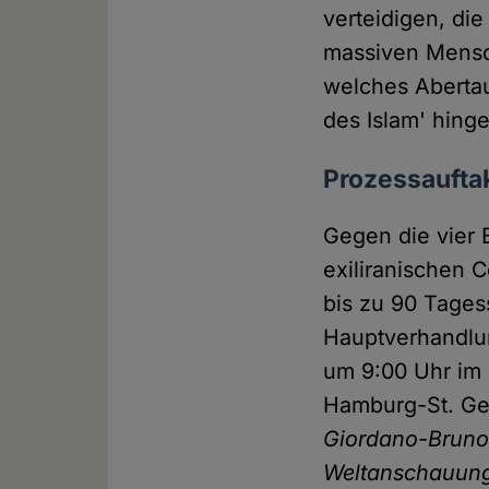
verteidigen, di
massiven Mensc
welches Aberta
des Islam' hinge
Prozessauftak
Gegen die vier 
exiliranischen 
bis zu 90 Tages
Hauptverhandlun
um 9:00 Uhr im 
Hamburg-St. Geo
Giordano-Bruno
Weltanschauungs