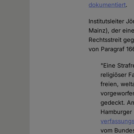
dokumentiert
.
Institutsleiter J
Mainz), der ein
Rechtsstreit ge
von Paragraf 16
"Eine Straf
religiöser 
freien, wel
vorgeworfen
gedeckt. Am
Hamburger 
verfassungs
vom Bundesi