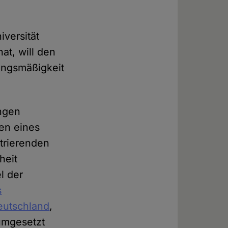
iversität
t, will den
ungsmäßigkeit
ungen
zen eines
trierenden
heit
l der
s
eutschland
,
umgesetzt