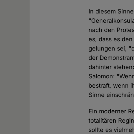
In diesem Sinne
"Generalkonsula
nach den Prote
es, dass es den
gelungen sei, "
der Demonstrant
dahinter stehen
Salomon: "Wenn 
bestraft, wenn 
Sinne einschrän
Ein moderner Re
totalitären Reg
sollte es vielm