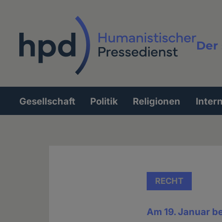
Direkt
zum
Inhalt
Der 
Vollt
Gesellschaft
Politik
Religionen
Inter
Hauptnavigation
RECHT
Am 19. Januar be