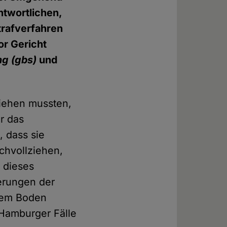
ntwortlichen,
trafverfahren
or Gericht
ng (gbs)
und
liehen mussten,
r das
 dass sie
achvollziehen,
 dieses
erungen der
hem Boden
Hamburger Fälle