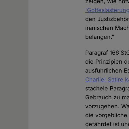
zeigen, wie no
'Gotteslästerun
den Justizbehör
iranischen Mach
belangen."
Paragraf 166 StG
die Prinzipien 
ausführlichen E
Charlie! Satire 
stachele Paragr
Gebrauch zu mac
vorzugehen. War
die vorgebliche 
gefährdet ist un