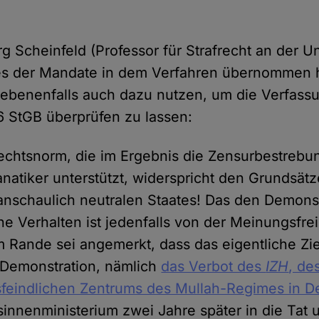
örg Scheinfeld (Professor für Strafrecht an der Un
es der Mandate in dem Verfahren übernommen ha
gebenenfalls auch dazu nutzen, um die Verfass
6 StGB überprüfen zu lassen:
rechtsnorm, die im Ergebnis die Zensurbestreb
Fanatiker unterstützt, widerspricht den Grundsät
tanschaulich neutralen Staates! Das den Demons
e Verhalten ist jedenfalls von der Meinungsfrei
 Rande sei angemerkt, dass das eigentliche Zie
Demonstration, nämlich
das Verbot des
IZH
, de
feindlichen Zentrums des Mullah-Regimes in D
nnenministerium zwei Jahre später in die Tat 