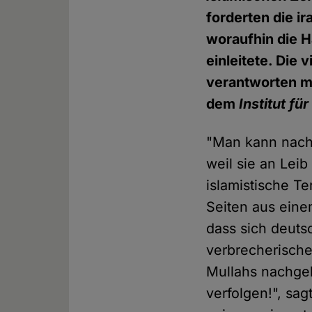
forderten die i
woraufhin die H
einleitete. Die 
verantworten m
dem
Institut f
"Man kann nachv
weil sie an Lei
islamistische T
Seiten aus eine
dass sich deuts
verbrecherisch
Mullahs nachge
verfolgen!", sag