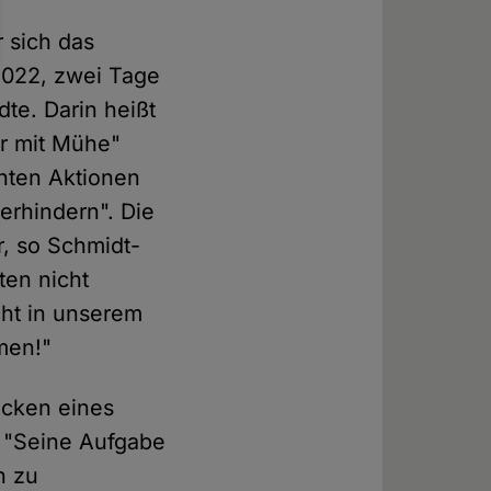
r sich das
2022, zwei Tage
te. Darin heißt
r mit Mühe"
nten Aktionen
erhindern". Die
r, so Schmidt-
ten nicht
cht in unserem
men!"
acken eines
. "Seine Aufgabe
n zu