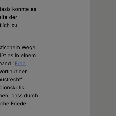
Basis konnte es
ite der
tlich zu
ristischem Wege
ißt es in einem
band "
Free
ortlaut her
ustrecht'
ionskritik
nen, dass durch
iche Friede