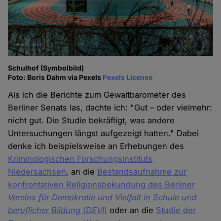
Schulhof (Symbolbild)
Foto: Boris Dahm via Pexels
Pexels License
Als ich die Berichte zum Gewaltbarometer des
Berliner Senats las, dachte ich: "Gut – oder vielmehr:
nicht gut. Die Studie bekräftigt, was andere
Untersuchungen längst aufgezeigt hatten." Dabei
denke ich beispielsweise an Erhebungen des
Kriminologischen Forschungsinstituts
Niedersachsen
, an die
Bestandsaufnahme zur
konfrontativen Religionsbekundung des Berliner
Vereins für Demokratie und Vielfalt
in Schule und
beruflicher Bildung
(
DEVI
)
oder an die
Studie der