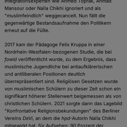
Integrationsexperten wie Ahmed Toprak, Ahmad
Mansour oder Naïla Chikhi ignoriert und als
"muslimfeindlich" weggecancelt. Nun fällt die
gegenwärtige Bestandsaufnahme den Politikern
erneut auf die Füße.
2017 kam der Pädagoge Felix Kruppa in einer
Nordrhein-Westfalen-bezogenen Studie, die bei
fowid
veröffentlicht wurde, zu dem Ergebnis, dass
muslimische Jugendliche bei antiaufklärerischen
und antiliberalen Positionen deutlich
überrepräsentiert sind. Religiösen Gesetzen wurde
von muslimischen Schülern zu dieser Zeit schon ein
signifikant höherer Stellenwert beigemessen als von
christlichen Schülern. 2021 sorgte dann das Lagebild
"Konfrontative Religionsbekundungen" des Berliner
Vereins
DeVi
, an dem die
hpd
-Autorin Naïla Chikhi
mitgewirkt hat, für Aufsehen: 90 Prozent der