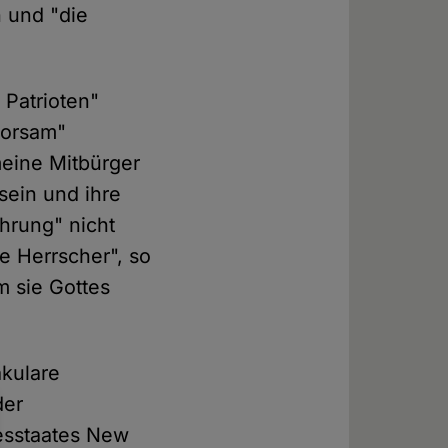
n und "die
 Patrioten"
horsam"
meine Mitbürger
 sein und ihre
ührung" nicht
e Herrscher", so
m sie Gottes
äkulare
der
esstaates New