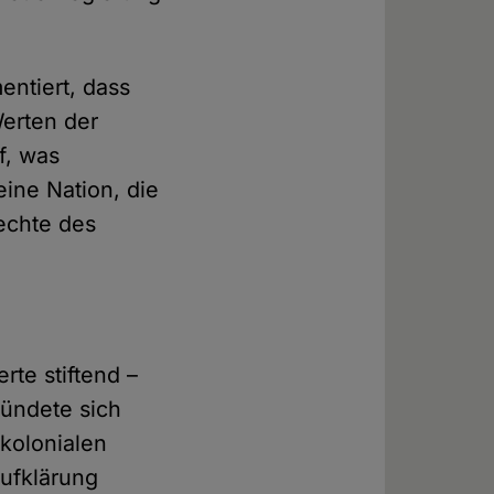
entiert, dass
Werten der
f, was
eine Nation, die
Rechte des
te stiftend –
ründete sich
 kolonialen
Aufklärung