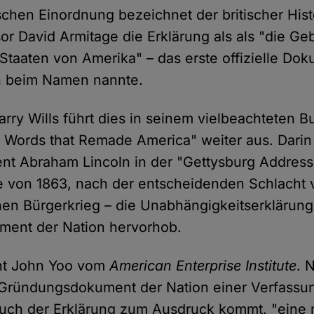
ischen Einordnung bezeichnet der britischer His
or David Armitage die Erklärung als als "die G
 Staaten von Amerika" – das erste offizielle Dok
ch beim Namen nannte.
arry Wills führt dies in seinem vielbeachteten B
Words that Remade America" weiter aus. Darin st
nt Abraham Lincoln in der "Gettysburg Address"
 von 1863, nach der entscheidenden Schlacht 
en Bürgerkrieg – die Unabhängigkeitserklärung
ent der Nation hervorhob.
ht John Yoo vom
American Enterprise Institute
. 
 Gründungsdokument der Nation einer Verfassun
ruch der Erklärung zum Ausdruck kommt, "eine