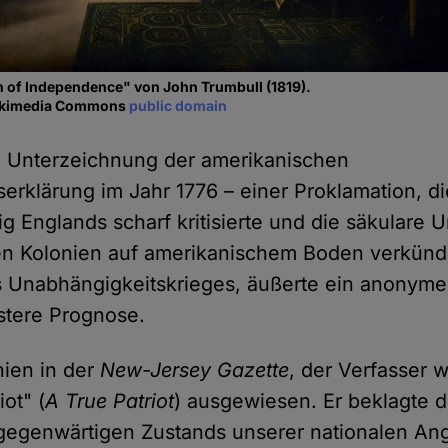
n of Independence" von John Trumbull (1819).
 Wikimedia Commons
public domain
h Unterzeichnung der amerikanischen
erklärung im Jahr 1776 – einer Proklamation, d
ig Englands scharf kritisierte und die säkulare
en Kolonien auf amerikanischem Boden verkünd
 Unabhängigkeitskrieges, äußerte ein anonymer
stere Prognose.
hien in der
New-Jersey Gazette
, der Verfasser w
iot" (
A True Patriot
) ausgewiesen. Er beklagte 
gegenwärtigen Zustands unserer nationalen An