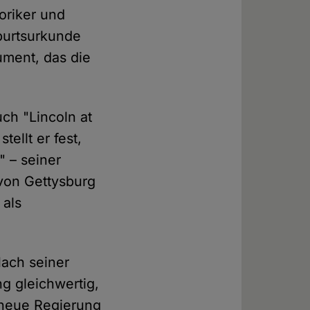
toriker und
eburtsurkunde
ument, das die
uch "Lincoln at
ellt er fest,
 – seiner
von Gettysburg
 als
Nach seiner
g gleichwertig,
 neue Regierung