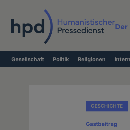
Direkt
zum
Inhalt
Der 
Vollt
Gesellschaft
Politik
Religionen
Inter
Hauptnavigation
GESCHICHTE
Gastbeitrag