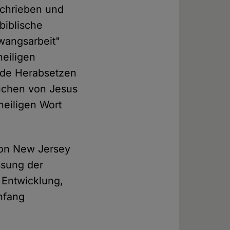
schrieben und
biblische
Zwangsarbeit"
heiligen
nde Herabsetzen
uchen von Jesus
heiligen Wort
 von New Jersey
ssung der
 Entwicklung,
nfang