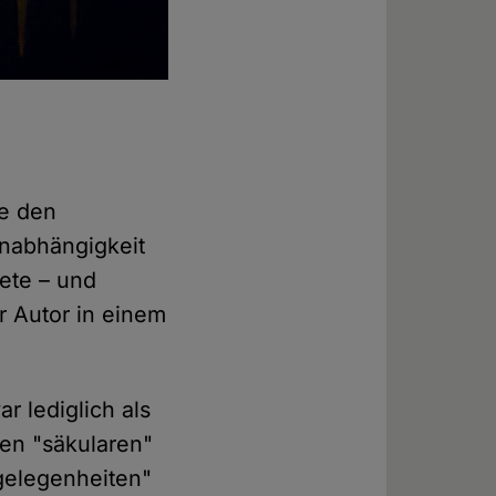
ie den
 Unabhängigkeit
ete – und
 Autor in einem
ar lediglich als
den "säkularen"
gelegenheiten"