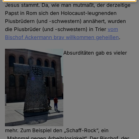
Daten
Jesus stammt. Da, wie man mutmaßt, der derzeitige
und
Papst in Rom sich den Holocaust-leugnenden
Cookies
Piusbrüdern (und -schwestern) annähert, wurden
die Piusbrüder (und -schwestern) in Trier
vom
Bischof Ackermann brav willkommen geheißen
.
Absurditäten gab es vieler
mehr. Zum Beispiel den „Schaff-Rock“, ein
„Mahnmal gegen Arbeitslosigkeit“. Der Bischof, der