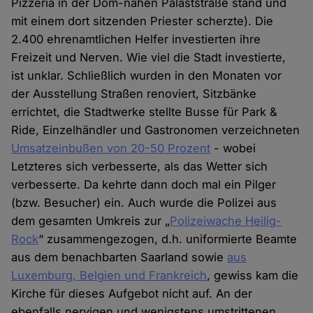
Pizzeria in der Dom-nahen Palaststraße stand und
mit einem dort sitzenden Priester scherzte). Die
2.400 ehrenamtlichen Helfer investierten ihre
Freizeit und Nerven. Wie viel die Stadt investierte,
ist unklar. Schließlich wurden in den Monaten vor
der Ausstellung Straßen renoviert, Sitzbänke
errichtet, die Stadtwerke stellte Busse für Park &
Ride, Einzelhändler und Gastronomen verzeichneten
Umsatzeinbußen von 20-50 Prozent
- wobei
Letzteres sich verbesserte, als das Wetter sich
verbesserte. Da kehrte dann doch mal ein Pilger
(bzw. Besucher) ein. Auch wurde die Polizei aus
dem gesamten Umkreis zur „
Polizeiwache Heilig-
Rock
“ zusammengezogen, d.h. uniformierte Beamte
aus dem benachbarten Saarland sowie
aus
Luxemburg, Belgien und Frankreich
, gewiss kam die
Kirche für dieses Aufgebot nicht auf. An der
ebenfalls nervigen und wenigstens umstrittenen