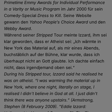
Primetime Emmy Awards for Individual Performance
in a Varity or Music Program
im Jahr 2000 für sein
Comedy-Special
Dress to Kill
. Seine Website
gewann den
Yahoo People’s Choice Award
und den
Webby Award
.
Während seiner
Stripped
Tour meinte Izzard, ihm sei
klar geworden, dass er Atheist sei: „Ich wärmte in
New York das Material auf, als mir eines Abends,
buchstäblich auf der Bühne, klar wurde, dass ich
überhaupt nicht an Gott glaubte. Ich dachte einfach
nicht, dass irgendjemand oben sei.“
During his Stripped tour, Izzard said he realised he
was an atheist. “I was warming the material up in
New York, where one night, literally on stage, I
realised I didn’t believe in God at all. I just didn’t
think there was anyone upstairs.” (Armstrong,
Stephen (8 February 2009). "Eddie Izzard: