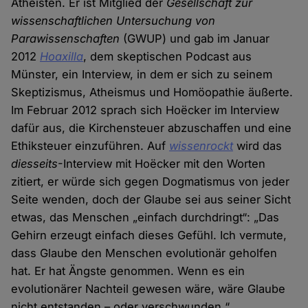
Atheisten. Er ist Mitglied der
Gesellschaft zur
wissenschaftlichen Untersuchung von
Parawissenschaften
(GWUP) und gab im Januar
2012
Hoaxilla
, dem skeptischen Podcast aus
Münster, ein Interview, in dem er sich zu seinem
Skeptizismus, Atheismus und Homöopathie äußerte.
Im Februar 2012 sprach sich Hoëcker im Interview
dafür aus, die Kirchensteuer abzuschaffen und eine
Ethiksteuer einzuführen. Auf
wissenrockt
wird das
diesseits
-Interview mit Hoëcker mit den Worten
zitiert, er würde sich gegen Dogmatismus von jeder
Seite wenden, doch der Glaube sei aus seiner Sicht
etwas, das Menschen „einfach durchdringt“: „Das
Gehirn erzeugt einfach dieses Gefühl. Ich vermute,
dass Glaube den Menschen evolutionär geholfen
hat. Er hat Ängste genommen. Wenn es ein
evolutionärer Nachteil gewesen wäre, wäre Glaube
nicht entstanden – oder verschwunden.“