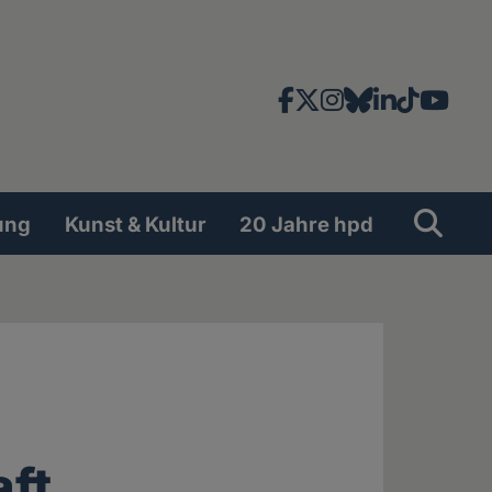
Facebook
X
Instagram
Bluesky
LinkedIn
TikTok
YouT
News-
und
Social
Suche
Su
ung
Kunst & Kultur
20 Jahre hpd
Network
ft