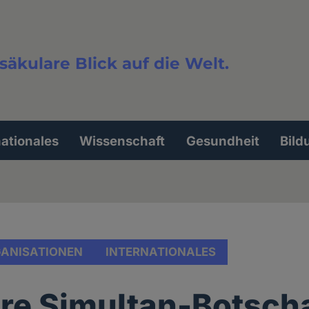
säkulare Blick auf die Welt.
extsuche
nationales
Wissenschaft
Gesundheit
Bild
ANISATIONEN
INTERNATIONALES
re Simultan-Botscha