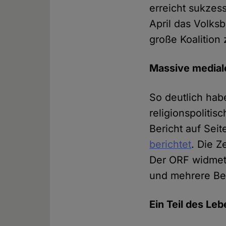
erreicht sukzess
April das Volks
große Koalition
Massive medial
So deutlich habe
religionspolitis
Bericht auf Sei
berichtet
. Die Z
Der ORF widmet
und mehrere Bei
Ein Teil des L