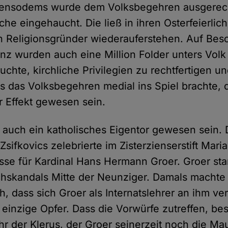
ebensodems wurde dem Volksbegehren ausgerec
che eingehaucht. Die ließ in ihren Osterfeierlich
 Religionsgründer wiederauferstehen. Auf Besc
nz wurden auch eine Million Folder unters Volk 
chte, kirchliche Privilegien zu rechtfertigen u
ss das Volksbegehren medial ins Spiel brachte, d
r Effekt gewesen sein.
 auch ein katholisches Eigentor gewesen sein. 
Zsifkovics zelebrierte im Zisterzienserstift Mar
se für Kardinal Hans Hermann Groer. Groer st
hskandals Mitte der Neunziger. Damals machte
ch, dass sich Groer als Internatslehrer an ihm v
 einzige Opfer. Dass die Vorwürfe zutreffen, bes
hr der Klerus, der Groer seinerzeit noch die M