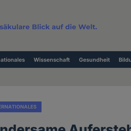
säkulare Blick auf die Welt.
extsuche
nationales
Wissenschaft
Gesundheit
Bild
ERNATIONALES
undersame Auferste