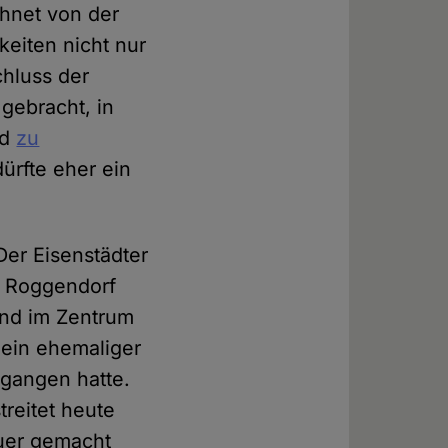
hnet von der
keiten nicht nur
hluss der
gebracht, in
nd
zu
ürfte eher ein
Der Eisenstädter
ia Roggendorf
and im Zentrum
 ein ehemaliger
ergangen hatte.
treitet heute
auer gemacht