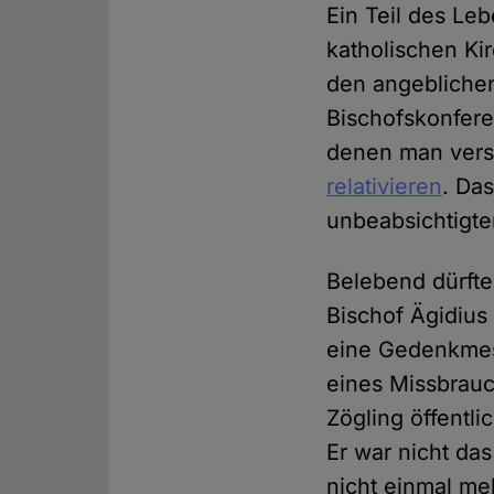
Ein Teil des L
katholischen Kir
den angeblichen
Bischofskonfere
denen man versu
relativieren
. Da
unbeabsichtigte
Belebend dürfte
Bischof Ägidius 
eine Gedenkmes
eines Missbrauc
Zögling öffentli
Er war nicht das
nicht einmal me