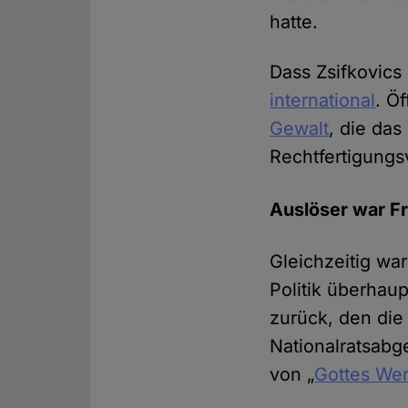
hatte.
Dass Zsifkovics
international
. Ö
Gewalt
, die da
Rechtfertigungs
Auslöser war F
Gleichzeitig wa
Politik überhaup
zurück, den die
Nationalratsab
von „
Gottes Wer