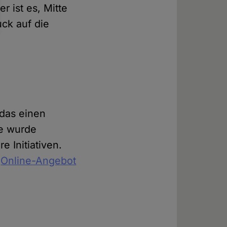
r ist es, Mitte
ck auf die
 das einen
ne wurde
e Initiativen.
m
Online-Angebot