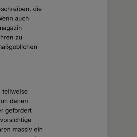
schreiben, die
 Wenn auch
smagazin
ehren zu
 maßgeblichen
 teilweise
von denen
r gefordert
vorsichtige
hren massiv ein