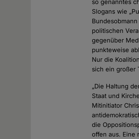
so genanntes ch
Slogans wie „Pu
Bundesobmann He
politischen Vera
gegenüber Medi
punkteweise ab
Nur die Koaliti
sich ein großer T
„Die Haltung der
Staat und Kirche
Mitinitiator Ch
antidemokratisc
die Oppositionsp
offen aus. Eine