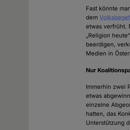
Fast könnte man
dem
Volksbegeh
etwas verfrüht.
„Religion heute
beerdigen, ver
Medien in Öster
Nur Koalitionsp
Immerhin zwei P
etwas abgewinn
einzelne Abgeo
hatten, das Kon
Unterstützung d