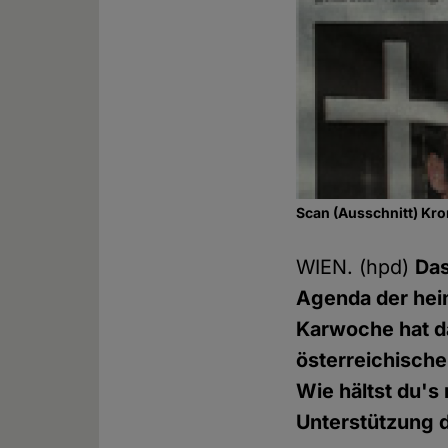
Scan (Ausschnitt) Kr
WIEN. (hpd)
Das
Agenda der heim
Karwoche hat d
österreichisch
Wie hältst du's 
Unterstützung d