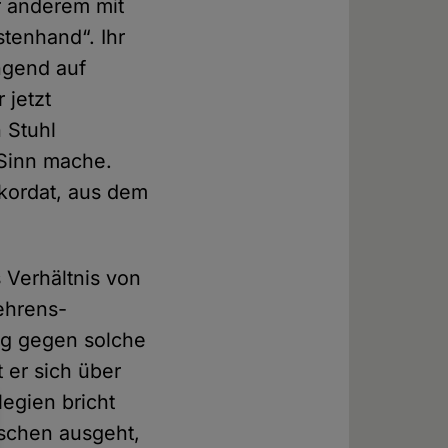
r anderem mit
tenhand“. Ihr
ngend auf
 jetzt
 Stuhl
Sinn mache.
kordat, aus dem
s Verhältnis von
gehrens-
ung gegen solche
 er sich über
legien bricht
nschen ausgeht,