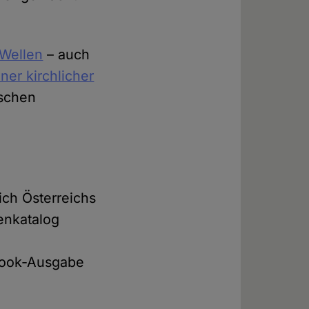
Wellen
– auch
ener kirchlicher
ischen
ich Österreichs
genkatalog
Book-Ausgabe