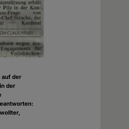
 auf der
in der
e
beantworten:
wollter,