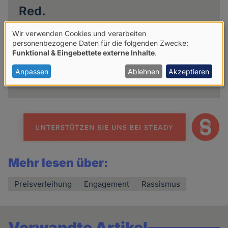
Red.
Mit "Red." sind Artikel gekennzeichnet, die
Wir verwenden Cookies und verarbeiten
redaktionell bearbeitete Pressemitteilungen
Verwendung
personenbezogene Daten für die folgenden Zwecke:
beinhalten.
Funktional & Eingebettete externe Inhalte
.
von
personenbezogenen
Anpassen
Ablehnen
Akzeptieren
Weitere Artikel des Autoren
Daten
und
Cookies
Mehr lesen über:
Preisverleihung
Engagement
Rassismus
Verwandte Artikel