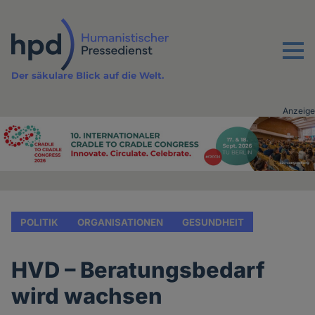
Direkt
zum
Inhalt
Menu
Der säkulare Blick auf die Welt.
Anzeige
Advertising
vor
Inhalt
POLITIK
ORGANISATIONEN
GESUNDHEIT
HVD – Beratungsbedarf
wird wachsen