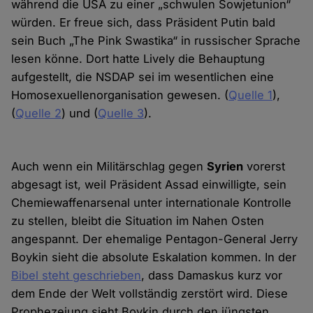
während die USA zu einer „schwulen Sowjetunion“
würden. Er freue sich, dass Präsident Putin bald
sein Buch „The Pink Swastika“ in russischer Sprache
lesen könne. Dort hatte Lively die Behauptung
aufgestellt, die NSDAP sei im wesentlichen eine
Homosexuellenorganisation gewesen. (
Quelle 1
),
(
Quelle 2
) und (
Quelle 3
).
Auch wenn ein Militärschlag gegen
Syrien
vorerst
abgesagt ist, weil Präsident Assad einwilligte, sein
Chemiewaffenarsenal unter internationale Kontrolle
zu stellen, bleibt die Situation im Nahen Osten
angespannt. Der ehemalige Pentagon-General Jerry
Boykin sieht die absolute Eskalation kommen. In der
Bibel steht geschrieben
, dass Damaskus kurz vor
dem Ende der Welt vollständig zerstört wird. Diese
Prophezeiung sieht Boykin durch den jüngsten