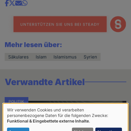
Share
news
Mehr lesen über:
Säkulares
Islam
Islamismus
Syrien
Verwandte Artikel
POLITIK
Wir verwenden Cookies und verarbeiten
Verwendung
personenbezogene Daten für die folgenden Zwecke:
Funktional & Eingebettete externe Inhalte
.
von