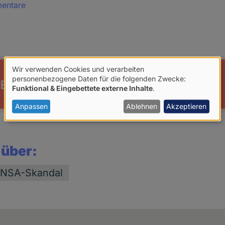
mentare
Wir verwenden Cookies und verarbeiten
Verwendung
personenbezogene Daten für die folgenden Zwecke:
Funktional & Eingebettete externe Inhalte
.
von
personenbezogenen
Anpassen
Ablehnen
Akzeptieren
Daten
und
 über:
Cookies
NSA-Skandal