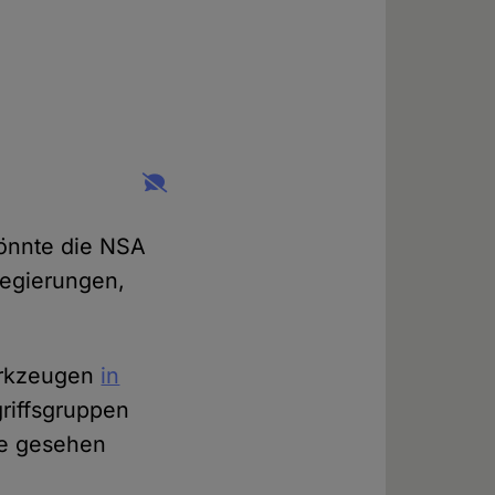
könnte die NSA
Regierungen,
erkzeugen
in
griffsgruppen
je gesehen