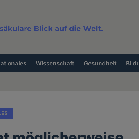
säkulare Blick auf die Welt.
extsuche
nationales
Wissenschaft
Gesundheit
Bild
LES
t möglicherweise