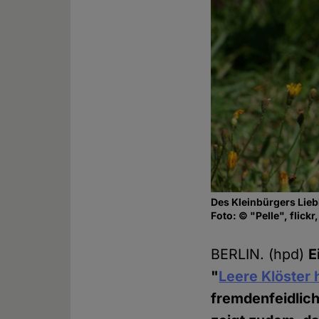
Des Kleinbürgers Lieb
Foto: © "Pelle", flick
BERLIN. (hpd)
E
"
Leere Klöster 
fremdenfeidlic