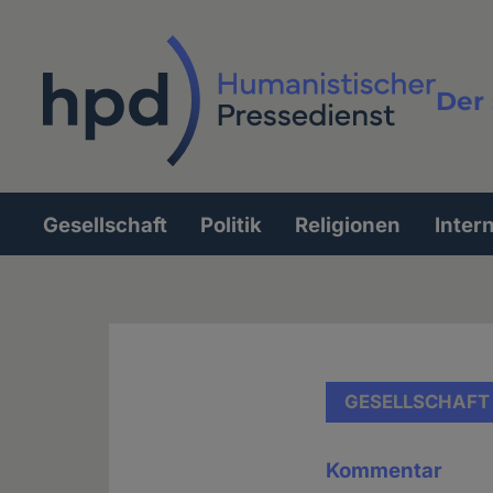
Direkt
zum
Inhalt
Der 
Vollt
Gesellschaft
Politik
Religionen
Inter
Hauptnavigation
GESELLSCHAFT
Kommentar