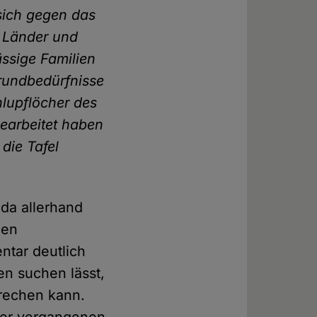
 sich gegen das
e Länder und
ssige Familien
rundbedürfnisse
hlupflöcher des
gearbeitet haben
die Tafel
 da allerhand
gen
ntar deutlich
en suchen lässt,
prechen kann.