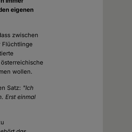
ch immer
 den eigenen
 dass zwischen
 Flüchtlinge
ierte
 österreichische
hmen wollen.
en Satz:
"Ich
. Erst einmal
zu
gehört das