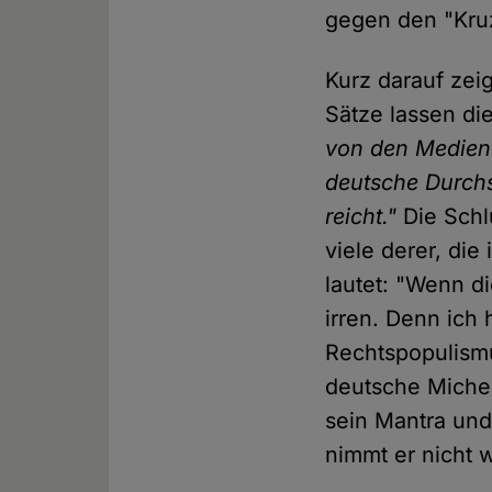
gegen den "Kruz
Kurz darauf zei
Sätze lassen di
von den Medien 
deutsche Durchs
reicht."
Die Schl
viele derer, di
lautet: "Wenn d
irren. Denn ich
Rechtspopulismu
deutsche Michel
sein Mantra und
nimmt er nicht 