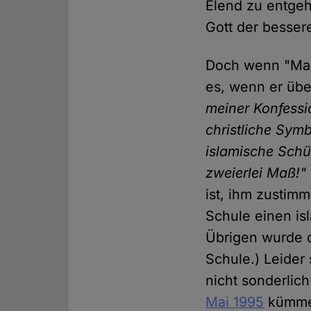
Elend zu entge
Gott der bessere
Doch wenn "Manf
es, wenn er übe
meiner Konfessi
christliche Sy
islamische Schü
zweierlei Maß!"
ist, ihm zustimm
Schule einen is
Übrigen wurde d
Schule.) Leider
nicht sonderlic
Mai 1995
kümmer