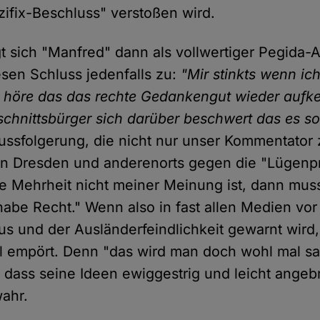
ifix-Beschluss" verstoßen wird.
gt sich "Manfred" dann als vollwertiger Pegida-
esen Schluss jedenfalls zu:
"Mir stinkts wenn ic
höre das das rechte Gedankengut wieder aufkei
chnittsbürger sich darüber beschwert das es s
ussfolgerung, die nicht nur unser Kommentator 
e in Dresden und anderenorts gegen die "Lügen
ie Mehrheit nicht meiner Meinung ist, dann mus
 habe Recht." Wenn also in fast allen Medien vo
s und der Ausländerfeindlichkeit gewarnt wird,
 empört. Denn "das wird man doch wohl mal sag
 dass seine Ideen ewiggestrig und leicht angebr
wahr.