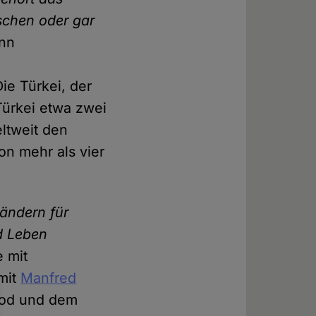
schen oder gar
nn
ie Türkei, der
Türkei etwa zwei
eltweit den
on mehr als vier
Ländern für
nd Leben
e mit
 mit
Manfred
 Tod und dem