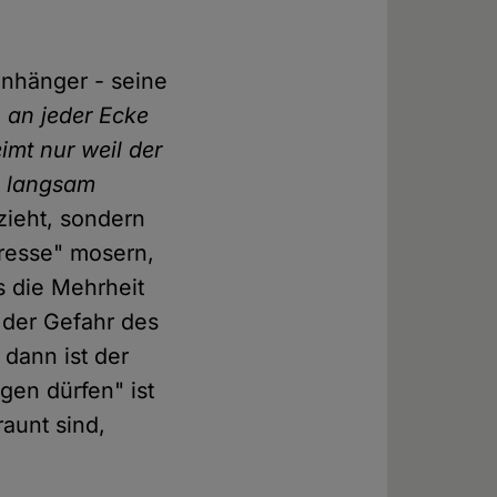
Anhänger - seine
h an jeder Ecke
mt nur weil der
o langsam
zieht, sondern
presse" mosern,
s die Mehrheit
r der Gefahr des
 dann ist der
en dürfen" ist
aunt sind,