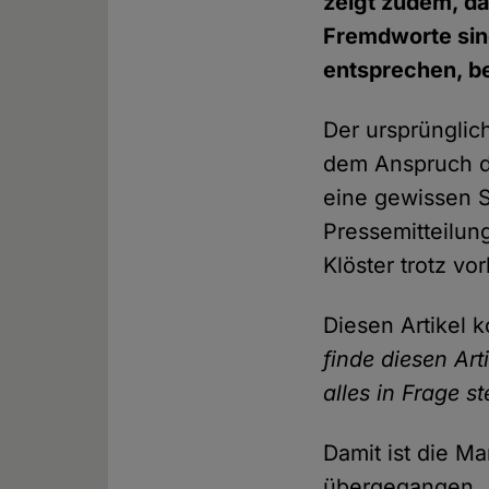
zeigt zudem, d
Fremdworte sin
entsprechen, b
Der ursprünglich
dem Anspruch de
eine gewissen S
Pressemitteilun
Klöster trotz v
Diesen Artikel 
finde diesen Art
alles in Frage s
Damit ist die M
übergegangen, 