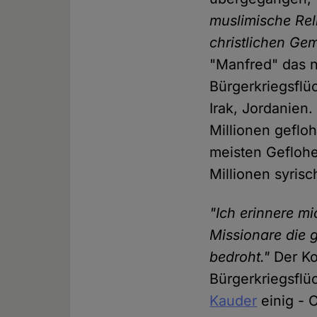
muslimische Rel
christlichen Ge
"Manfred" das no
Bürgerkriegsflüc
Irak, Jordanien
Millionen gefloh
meisten Geflohe
Millionen syrisc
"Ich erinnere mi
Missionare die 
bedroht."
Der Ko
Bürgerkriegsflüc
Kauder
einig - 