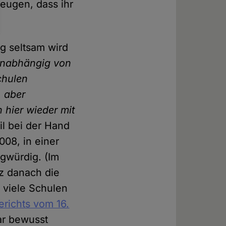
eugen, dass ihr
ig seltsam wird
nabhängig von
chulen
 aber
 hier wieder mit
l bei der Hand
008, in einer
gwürdig. (Im
rz danach die
 viele Schulen
richts vom 16.
r bewusst