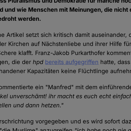
ass Pluralismus und Demokratie für manche no
d und wie Menschen mit Meinungen, die nicht
edroht werden.
e Artikel setzt sich kritisch damit auseinander,
r Kirchen auf Nächstenliebe und ihrer Hilfe für
chere klafft. Franz-Jakob Purkarthofer komment
gen, die der
hpd
bereits aufgegriffen
hatte, dass
orhandener Kapazitäten keine Flüchtlinge aufne
kommentierte ein "Manfred" mit dem einführend
ikel unverschämt! ihr macht es euch echt einfach
tellen und dann hetzen."
arschrichtung vorgegeben und es wird sofort da
"die Muslime" anzugreifen
"ich habe noch nie 