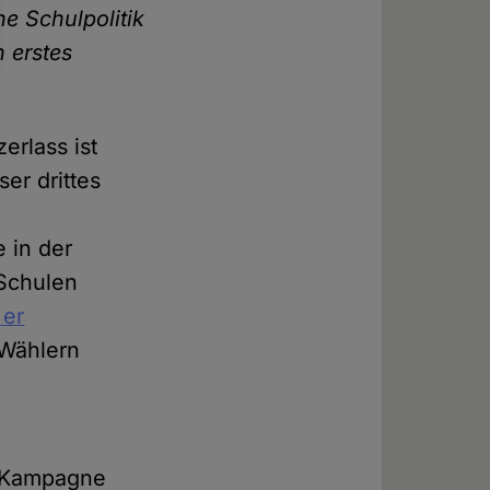
he Schulpolitik
n erstes
rlass ist
er drittes
e in der
 Schulen
 er
 Wählern
d
e Kampagne