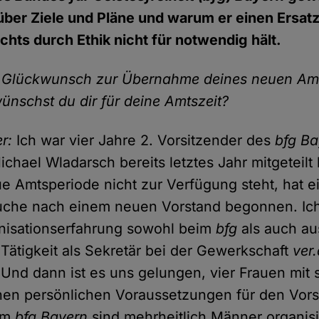
über Ziele und Pläne und warum er einen Ersat
chts durch Ethik nicht für notwendig hält.
n Glückwunsch zur Übernahme deines neuen Am
nschst du dir für deine Amtszeit?
r:
Ich war vier Jahre 2. Vorsitzender des
bfg Ba
hael Wladarsch bereits letztes Jahr mitgeteilt 
ue Amtsperiode nicht zur Verfügung steht, hat e
Suche nach einem neuen Vorstand begonnen. Ic
nisationserfahrung sowohl beim
bfg
als auch au
 Tätigkeit als Sekretär bei der Gewerkschaft
ver.
 Und dann ist es uns gelungen, vier Frauen mit 
nen persönlichen Voraussetzungen für den Vors
Im
bfg Bayern
sind mehrheitlich Männer organisi