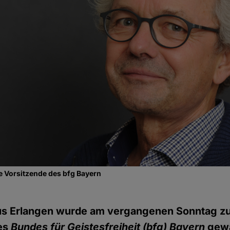
ue Vorsitzende des bfg Bayern
aus Erlangen wurde am vergangenen Sonntag 
es
Bundes für Geistesfreiheit
(bfg) Bayern
gewä