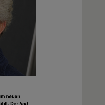
zum neuen
hlt. Der
hpd