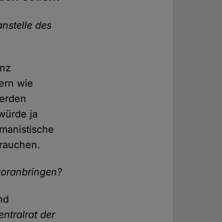
anstelle des
anz
ern wie
werden
würde ja
umanistische
brauchen.
voranbringen?
nd
entralrat der