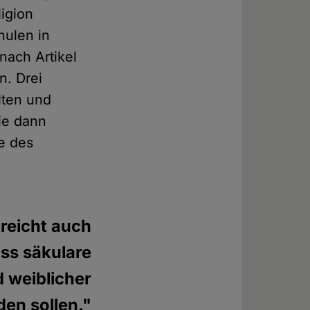
ligion
hulen in
ach Artikel
n. Drei
lten und
ie dann
pe des
reicht auch
ass säkulare
 weiblicher
en sollen."