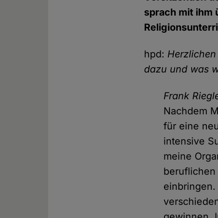
sprach mit ihm 
Religionsunterri
hpd:
Herzliche
dazu und was wü
Frank Riegle
Nachdem Mic
für eine ne
intensive 
meine Orga
beruflichen
einbringen.
verschiede
gewinnen. 