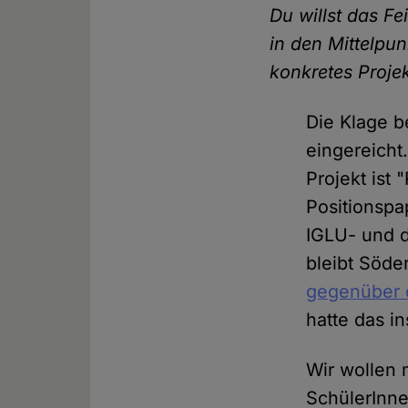
Du willst das Fe
in den Mittelpunk
konkretes Proje
Die Klage b
eingereicht
Projekt ist 
Positionspa
IGLU- und d
bleibt Söder
gegenüber
hatte das i
Wir wollen
SchülerInn