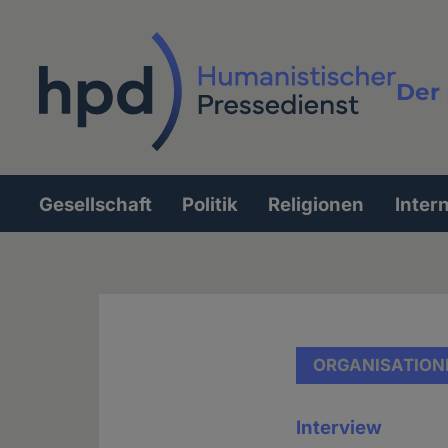
Direkt
zum
Inhalt
Der 
Vollt
Gesellschaft
Politik
Religionen
Inter
Hauptnavigation
ORGANISATION
Interview