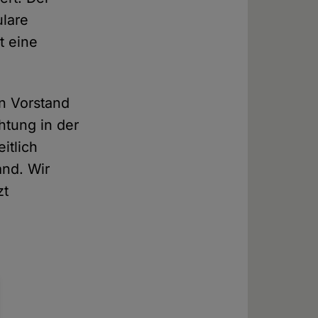
ulare
t eine
n Vorstand
htung in der
itlich
and. Wir
zt