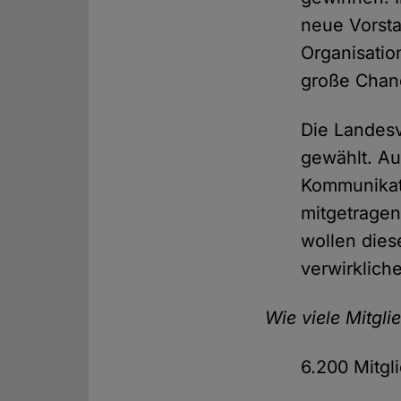
neue Vorsta
Organisatio
große Chan
Die Landesv
gewählt. Au
Kommunikat
mitgetragen
wollen dies
verwirklich
Wie viele Mitgli
6.200 Mitgl