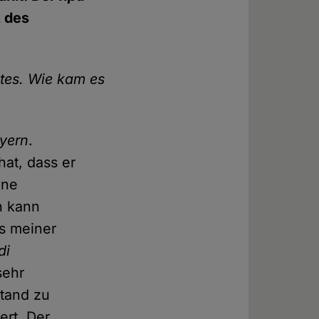
z des
tes. Wie kam es
yern
.
hat, dass er
ine
h kann
s meiner
di
sehr
tand zu
ert. Der