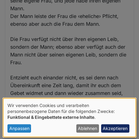
seine eigene Frau, und jede habe ihren eigenen
Mann.
Der Mann leiste der Frau die ‹eheliche› Pflicht,
ebenso aber auch die Frau dem Mann.
Die Frau verfügt nicht über ihren eigenen Leib,
sondern der Mann; ebenso aber verfügt auch der
Mann nicht über seinen eigenen Leib, sondern die
Frau.
Entzieht euch einander nicht, es sei denn nach
Übereinkunft eine Zeit lang, damit ihr euch dem
Gebet widmet und dann wieder zusammen seid,
damit der Satan euch nicht versuche, weil ihr euch
Wir verwenden Cookies und verarbeiten
nicht enthalten könnt.
Verwendung
personenbezogene Daten für die folgenden Zwecke:
Funktional & Eingebettete externe Inhalte
.
von
Dies aber sage ich als Zugeständnis, nicht als
personenbezogenen
Anpassen
Ablehnen
Akzeptieren
Befehl.
Daten