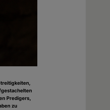
reitigkeiten,
fgestachelten
n Predigers,
aben zu