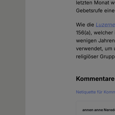
letzten Monat wu
Gebetsrufe ein
Wie die
Luzerne
156(a), welcher 
wenigen Jahren 
verwendet, um 
religiöser Grupp
Kommentar
Netiquette für Kom
annen anne Nerede