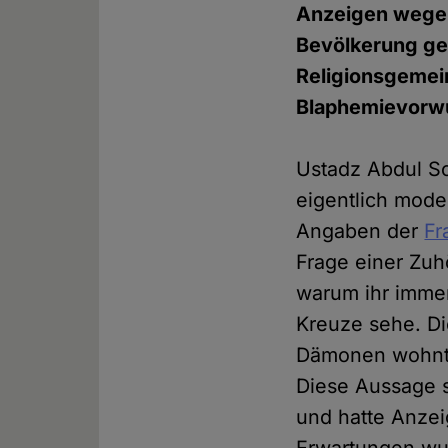
Anzeigen wegen 
Bevölkerung gef
Religionsgemei
Blaphemievorwu
Ustadz Abdul So
eigentlich mode
Angaben der
Fr
Frage einer Zuhö
warum ihr immer
Kreuze sehe. Di
Dämonen wohnt
Diese Aussage s
und hatte Anze