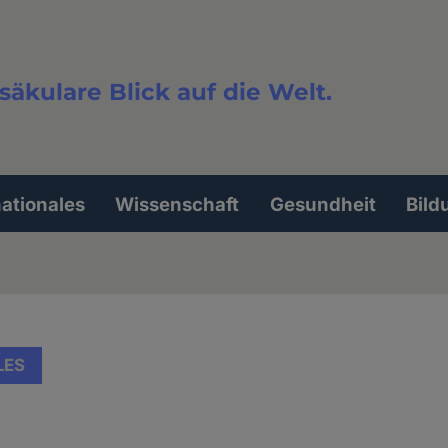
säkulare Blick auf die Welt.
extsuche
nationales
Wissenschaft
Gesundheit
Bild
LES