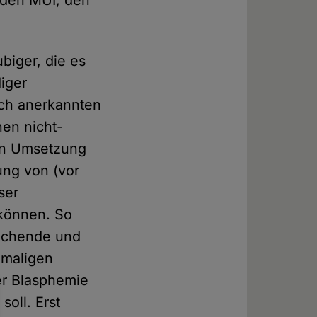
 den MUI, den
biger, die es
iger
ich anerkannten
en nicht-
hen Umsetzung
ung von (vor
ser
 können. So
eichende und
emaligen
er Blasphemie
soll. Erst