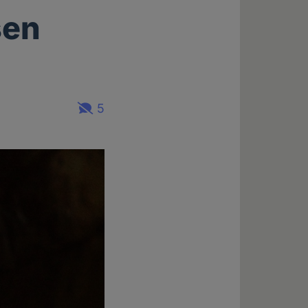
sen
5