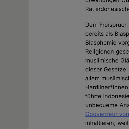
Erwartungen wu
Rat indonesisch
Dem Freispruch 
bereits als Bla
Blasphemie vorg
Religionen gese
muslimische Glä
dieser Gesetze.
allem muslimisch
Hardliner*innen
führte Indonesi
unbequeme Ansi
Gouverneur von
inhaftieren, wei