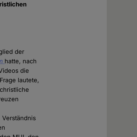
istlichen
lied der
am
hatte, nach
 Videos die
Frage lautete,
hristliche
Kreuzen
g Verständnis
en