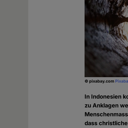
© pixabay.com
Pixaba
In Indonesien k
zu Anklagen we
Menschenmassen
dass christlic