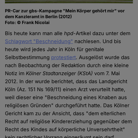
PR-Car zur gbs-Kampagne "Mein Körper gehört mir" vor
dem Kanzleramt in Berlin (2012)
Foto: © Frank Nicolai
Bis heute kann man alle
hpd-
Artikel dazu unter dem
Schlagwort "Beschneidung"
nachlesen. Und bis
heute wird jedes Jahr in Köln für genitale
Selbstbestimmung
protestiert
. Ausgelöst wurde das
nach Beobachtung der Redaktion durch eine kleine
Notiz im
Kölner Stadtanzeiger (KStA)
vom 7. Mai
2012. In der wurde berichtet, dass das Landgericht
Köln (Az. 151 Ns 169/11) einen Arzt verurteilt hatte,
weil dieser eine "Beschneidung eines Knaben aus
religiösen Gründen" durchgeführt hatte. Das Kölner
Gericht kam zu der Ansicht, dass "dem elterlichen
Recht auf religiöse Kindererziehung gegenüber dem
Recht des Kindes auf körperliche Unversehrtheit"
kein rechtlicher Vorrang eingeräumt sein darf.