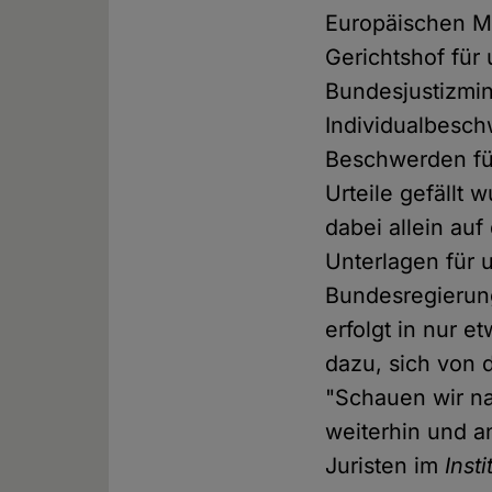
Europäischen Me
Gerichtshof für 
Bundesjustizmin
Individualbesc
Beschwerden für
Urteile gefällt
dabei allein au
Unterlagen für 
Bundesregierun
erfolgt in nur 
dazu, sich von 
"Schauen wir n
weiterhin und an
Juristen im
Inst