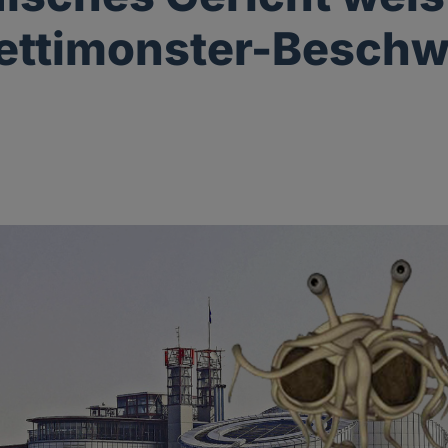
ettimonster-Beschw
g