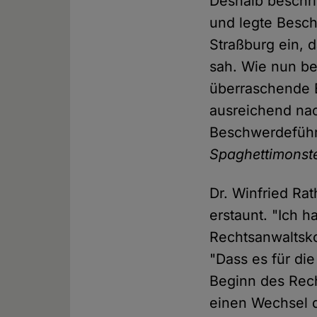
Deshalb beschri
und legte Besc
Straßburg ein, 
sah. Wie nun b
überraschende B
ausreichend nac
Beschwerdeführ
Spaghettimonste
Dr. Winfried Ra
erstaunt. "Ich
Rechtsanwaltsko
"Dass es für d
Beginn des Rec
einen Wechsel d