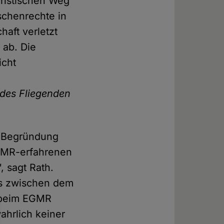
uristischen Weg
schenrechte in
aft verletzt
 ab. Die
icht
 des Fliegenden
e Begründung
EGMR-erfahrenen
, sagt Rath.
es zwischen dem
e beim EGMR
ahrlich keiner