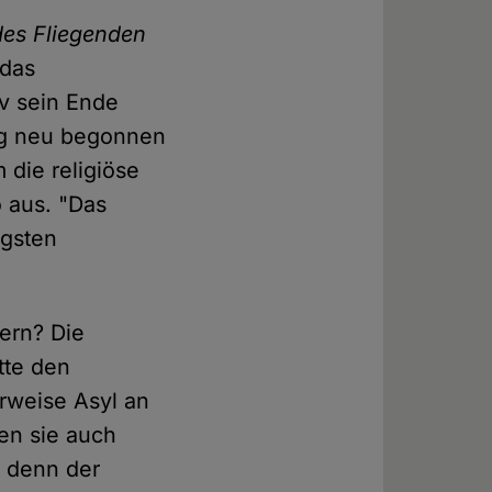
des Fliegenden
 das
iv sein Ende
eg neu begonnen
die religiöse
 aus. "Das
ngsten
ern? Die
tte den
rweise Asyl an
fen sie auch
 denn der