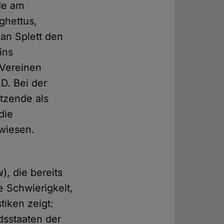
de am
ghettus,
an Splett den
ins
 Vereinen
D. Bei der
tzende als
die
ewiesen.
w), die bereits
 Schwierigkeit,
tiken zeigt:
dsstaaten der