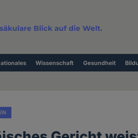
säkulare Blick auf die Welt.
extsuche
nationales
Wissenschaft
Gesundheit
Bild
EN
isches Gericht weis