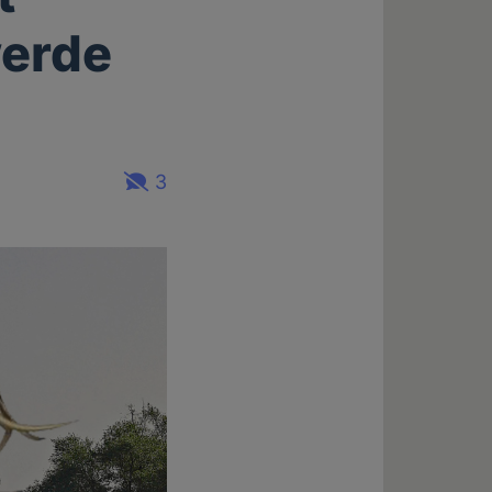
erde
3