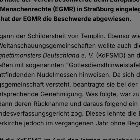
r Menschenrechte (EGMR) in Straßburg eingele
 hat der EGMR die Beschwerde abgewiesen.
gann der Schilderstreit von Templin. Ebenso wi
 Weltanschauungsgemeinschaften wollte auch d
hettimonsters Deutschland e. V.
(KdFSMD) an 
aßen mit sogenannten "Gottesdiensthinweistafel
tattfindenden Nudelmessen hinweisen. Da sich 
gemeinschaft versteht, beantragte sie bei der
ntsprechende Genehmigung. Was folgte, war zu
ann deren Rücknahme und daraus folgend ein R
ndesverfassungsgericht zog. Dieses lehnte die
erkirche jedoch im vergangenen Jahr ohne Beg