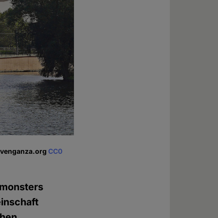
d venganza.org
CC0
imonsters
inschaft
chen