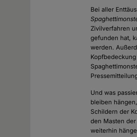
Bei aller Enttä
Spaghettimonste
Zivilverfahren 
gefunden hat, 
werden. Außerde
Kopfbedeckung 
Spaghettimonster
Pressemitteilun
Und was passie
bleiben hängen,
Schildern der K
den Masten der 
weiterhin häng