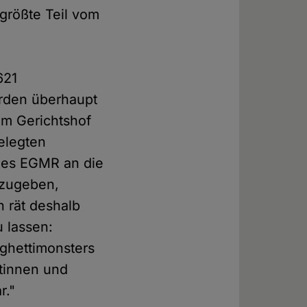
größte Teil vom
621
erden überhaupt
om Gerichtshof
elegten
 des EGMR an die
bzugeben,
n rät deshalb
 lassen:
ghettimonsters
stinnen und
r."