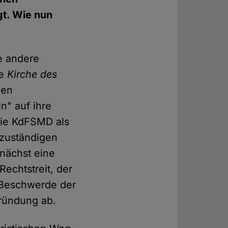
gt. Wie nun
e andere
ie
Kirche des
den
n" auf ihre
die KdFSMD als
 zuständigen
nächst eine
echtstreit, der
 Beschwerde der
ründung ab.