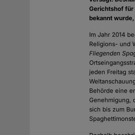
Gerichtshof fü
bekannt wurde,
Im Jahr 2014 be
Religions- und
Fliegenden Spag
Ortseingangsstr
jeden Freitag s
Weltanschauungs
Behörde eine e
Genehmigung, d
sich bis zum Bu
Spaghettimonst