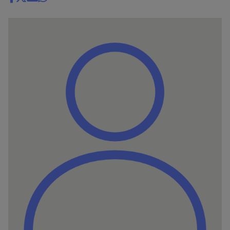
Share
news