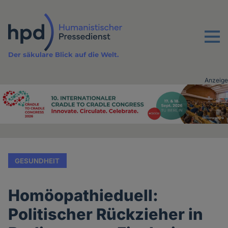
Direkt
zum
Inhalt
Menu
Der säkulare Blick auf die Welt.
Anzeige
Advertising
vor
Inhalt
GESUNDHEIT
Homöopathieduell:
Politischer Rückzieher in