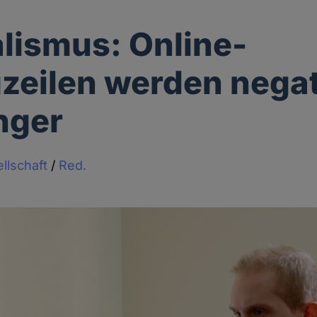
lismus: Online-
zeilen werden negat
nger
llschaft
/
Red.