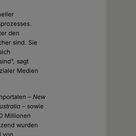
eller
sprozesses.
ter den
her sind. Sie
sich
ind", sagt
zialer Medien
enportalen –
New
stralia
– sowie
0 Millionen
änzend wurden
d von