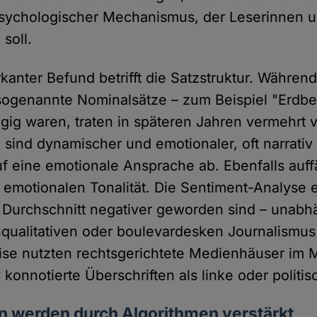
psychologischer Mechanismus, der Leserinnen 
soll.
kanter Befund betrifft die Satzstruktur. Währen
sogenannte Nominalsätze – zum Beispiel "Erdbe
ig waren, traten in späteren Jahren vermehrt v
e sind dynamischer und emotionaler, oft narrativ
uf eine emotionale Ansprache ab. Ebenfalls auffä
 emotionalen Tonalität. Die Sentiment-Analyse 
 Durchschnitt negativer geworden sind – unabh
qualitativen oder boulevardesken Journalismus
ise nutzten rechtsgerichtete Medienhäuser im Mi
 konnotierte Überschriften als linke oder politis
n werden durch Algorithmen verstärkt