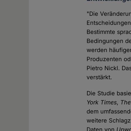
"Die Veränderun
Entscheidungen,
Bestimmte sprac
Bedingungen der
werden häufiger
Produzenten od
Pietro Nickl. D
verstärkt.
Die Studie basie
York Times
,
The
dem umfassen
weitere Schlagz
Daten von
Upwo