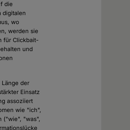
f die
 digitalen
mus, wo
en, werden sie
 für Clickbait-
gehalten und
ionen
e Länge der
tärkter Einsatz
ng assoziiert
omen wie "ich",
 ("wie", "was",
rmationslücke