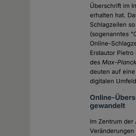
Überschrift im 
erhalten hat. D
Schlagzeilen so 
(sogenanntes "C
Online-Schlagze
Erstautor Pietr
des
Max-Planck-
deuten auf ein
digitalen Umfeld
Online-Übersc
gewandelt
Im Zentrum der 
Veränderungen v