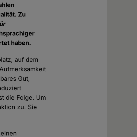
ahlen
lität. Zu
ür
chsprachiger
rtet haben.
platz, auf dem
e Aufmerksamkeit
tbares Gut,
oduziert
st die Folge. Um
ktion zu. Sie
nzelnen