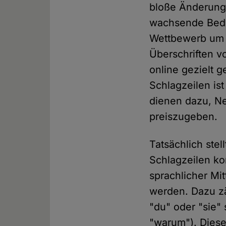
bloße Änderunge
wachsende Bedeu
Wettbewerb um A
Überschriften v
online gezielt g
Schlagzeilen is
dienen dazu, Ne
preiszugeben.
Tatsächlich stel
Schlagzeilen kon
sprachlicher Mitt
werden. Dazu zä
"du" oder "sie"
"warum"). Diese