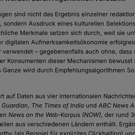
gen sind nicht das Ergebnis einzelner redaktion
 sondern Ausdruck eines kulturellen Selektion
hliche Merkmale setzen sich durch, weil sie un
 digitalen Aufmerksamkeitsökonomie erfolgreic
 verwendet – gegebenenfalls auch ohne, dass 
er Konsumenten dieser Mechanismen bewusst s
as Ganze wird durch Empfehlungsalgorithmen So
rt auf Daten aus vier internationalen Nachricht
 Guardian
,
The Times of India
und
ABC News Au
den
News on the Web
-Korpus
(NOW)
, der rund 3
eilen aus verschiedenen Ländern enthält. Erg
rthy
(als Beispiel für explizites Clickbaiting) un