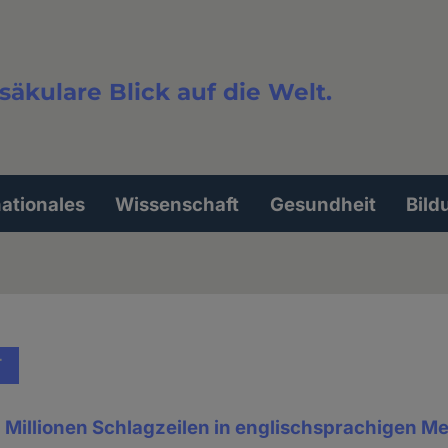
säkulare Blick auf die Welt.
extsuche
nationales
Wissenschaft
Gesundheit
Bild
T
 Millionen Schlagzeilen in englischsprachigen M