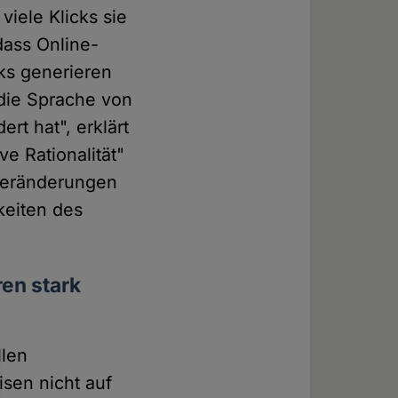
viele Klicks sie
dass Online-
cks generieren
 die Sprache von
rt hat", erklärt
e Rationalität"
 Veränderungen
keiten des
ren stark
llen
sen nicht auf