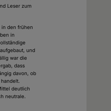
und Leser zum
d in den frühen
ben in
ollständige
 aufgebaut, und
llig war die
ergab, dass
ängig davon, ob
 handelt.
ttel deutlich
ch neutrale.