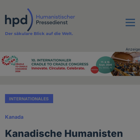
Direkt
zum
Inhalt
Menu
Der säkulare Blick auf die Welt.
Anzeige
Advertising
vor
Inhalt
INTERNATIONALES
Kanada
Kanadische Humanisten