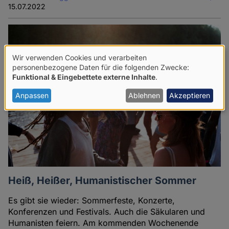
15.07.2022
Wir verwenden Cookies und verarbeiten
Verwendung
personenbezogene Daten für die folgenden Zwecke:
Funktional & Eingebettete externe Inhalte
.
von
personenbezogenen
Anpassen
Ablehnen
Akzeptieren
Daten
und
Cookies
Heiß, Heißer, Humanistischer Sommer
Es gibt sie wieder: Sommerfeste, Konzerte,
Konferenzen und Festivals. Auch die Säkularen und
Humanisten feiern. Am kommenden Wochenende