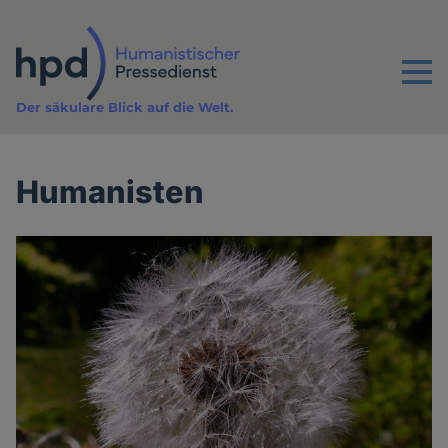
Direkt
zum
Inhalt
Menu
Der säkulare Blick auf die Welt.
Humanisten