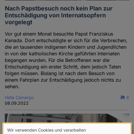
Nach Papstbesuch noch kein Plan zur
Entschädigung von Internatsopfern
vorgelegt
Vor gut einem Monat besuchte Papst Franziskus
Kanada. Dort entschuldigte er sich für die Verbrechen,
die an tausenden indigenen Kindern und Jugendlichen
in von der katholischen Kirche geführten Internaten
begangen wurden. Für die Betroffenen war die
Entschuldigung ein erster Schritt, dem jedoch Taten
folgen müssen. Bislang ist nach dem Besuch von
einem Fahrplan zur Entschädigung jedoch nichts zu
sehen.
Hella Camargo
6
08.09.2022
Wir verwenden Cookies und verarbeiten