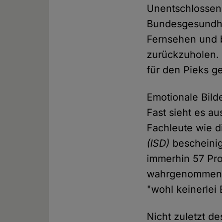
Unentschlossene
Bundesgesundh
Fernsehen und 
zurückzuholen. 
für den Pieks g
Emotionale Bild
Fast sieht es au
Fachleute wie 
(ISD)
bescheinig
immerhin 57 Pr
wahrgenommen – 
"wohl keinerlei 
Nicht zuletzt d