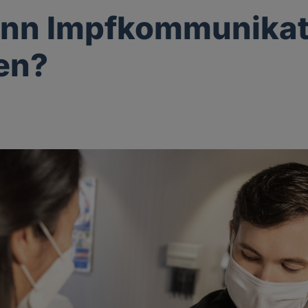
ann Impfkommunikat
en?