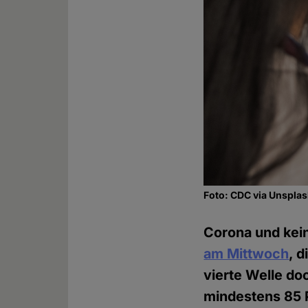
Foto: CDC via Unspla
Corona und kei
am Mittwoch
, 
vierte Welle d
mindestens 85 P