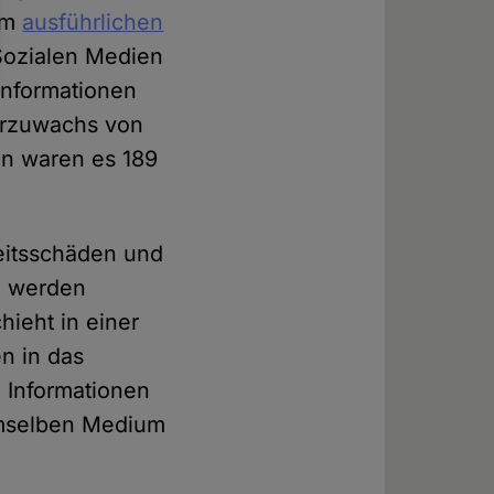
rem
ausführlichen
Sozialen Medien
hinformationen
erzuwachs von
en waren es 189
eitsschäden und
e werden
hieht in einer
n in das
e Informationen
emselben Medium