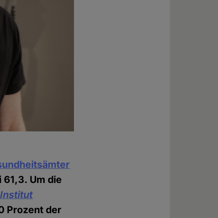
esundheitsämter
i 61,3. Um die
nstitut
0 Prozent der