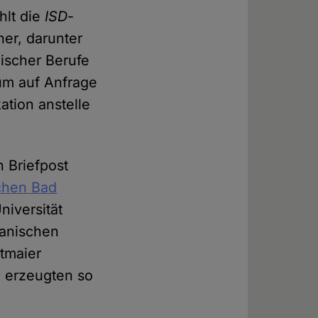
hlt die
ISD
-
er, darunter
ischer Berufe
um auf Anfrage
ation anstelle
n Briefpost
chen Bad
niversität
kanischen
ltmaier
d erzeugten so