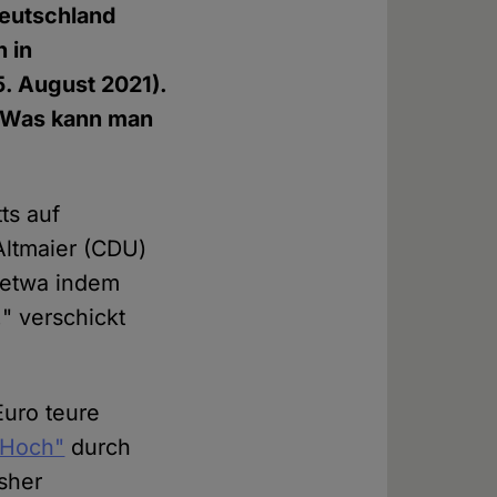
Deutschland
 in
5. August 2021).
 Was kann man
ts auf
Altmaier (CDU)
 etwa indem
" verschickt
Euro teure
lHoch"
durch
sher