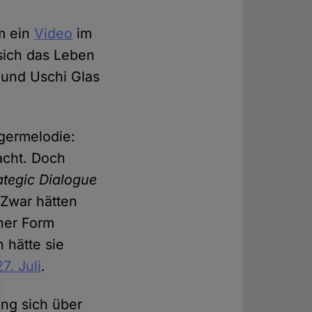
em ein
Video
im
sich das Leben
 und Uschi Glas
agermelodie:
macht. Doch
rategic Dialogue
 Zwar hätten
ner Form
 hätte sie
7. Juli
.
ung sich über