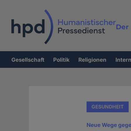
Direkt
zum
Inhalt
Der 
Vollt
Gesellschaft
Politik
Religionen
Inter
Hauptnavigation
GESUNDHEIT
Neue Wege gegen