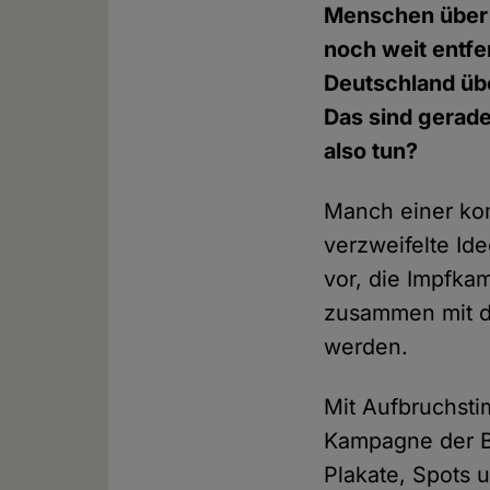
Menschen über 
noch weit entfe
Deutschland übe
Das sind gerad
also tun?
Manch einer kom
verzweifelte Id
vor, die Impfk
zusammen mit de
werden.
Mit Aufbruchsti
Kampagne der B
Plakate, Spots 