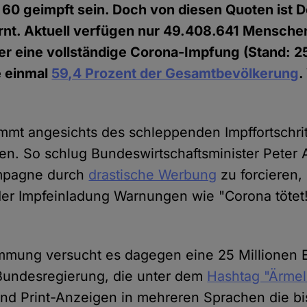
60 geimpft sein. Doch von diesen Quoten ist 
rnt. Aktuell verfügen nur 49.408.641 Menschen
r eine vollständige Corona-Impfung (Stand: 2
e einmal
59,4 Prozent der Gesamtbevölkerung
.
mt angesichts des schleppenden Impffortschrit
een. So schlug Bundeswirtschaftsminister Peter 
ampagne durch
drastische Werbung
zu forcieren,
r Impfeinladung Warnungen wie "Corona tötet!
mmung versucht es dagegen eine 25 Millionen 
undesregierung, die unter dem
Hashtag "Ärme
und Print-Anzeigen in mehreren Sprachen die bi