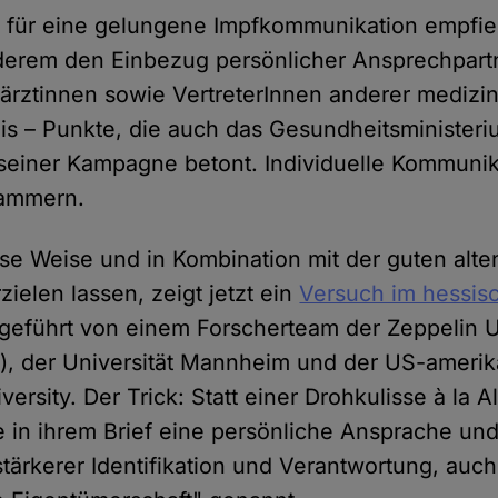
für eine gelungene Impfkommunikation empfie
derem den Einbezug persönlicher Ansprechpartn
ärztinnen sowie VertreterInnen anderer medizin
is – Punkte, die auch das Gesundheitsministeri
 seiner Kampagne betont. Individuelle Kommunik
kammern.
ese Weise und in Kombination mit der guten alte
rzielen lassen, zeigt jetzt ein
Versuch im hessis
hgeführt von einem Forscherteam der Zeppelin U
n), der Universität Mannheim und der US-ameri
rsity. Der Trick: Statt einer Drohkulisse à la A
 in ihrem Brief eine persönliche Ansprache un
stärkerer Identifikation und Verantwortung, auch