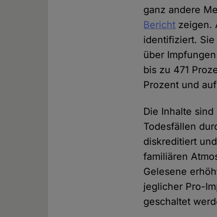
ganz andere Med
Bericht
zeigen. 
identifiziert. 
über Impfungen
bis zu 471 Proz
Prozent und au
Die Inhalte sin
Todesfällen dur
diskreditiert un
familiären Atmo
Gelesene erhöht
jeglicher Pro-
geschaltet werd