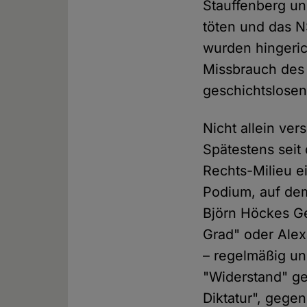
Stauffenberg un
töten und das N
wurden hingerich
Missbrauch des
geschichtslosen
Nicht allein ve
Spätestens seit
Rechts-Milieu e
Podium, auf dem
Björn Höckes G
Grad" oder Alex
– regelmäßig un
"Widerstand" ge
Diktatur", gegen