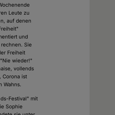
m Wochenende
ren Leute zu
en, auf denen
reiheit"
mentiert und
u rechnen. Sie
er Freiheit
"Nie wieder!"
aise, vollends
, Corona ist
en Wahns.
ds-Festival" mit
ie Sophie
ndete sie unter