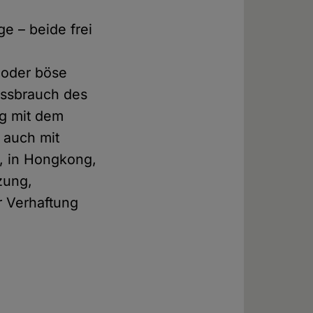
e – beide frei
 oder böse
issbrauch des
ng mit dem
– auch mit
s, in Hongkong,
zung,
r Verhaftung