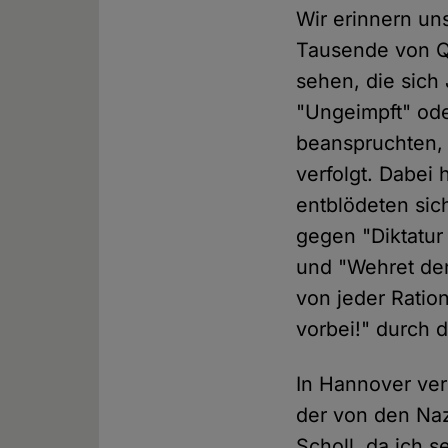
Wir erinnern u
Tausende von Q
sehen, die sich
"Ungeimpft" ode
beanspruchten, 
verfolgt. Dabei 
entblödeten sich
gegen "Diktatur
und "Wehret den
von jeder Ration
vorbei!" durch 
In Hannover ver
der von den Naz
Scholl, da ich s