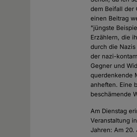
dem Beifall de
einen Beitrag we
"jüngste Beisp
Erzählern, die 
durch die Nazis 
der nazi-kontam
Gegner und Wide
querdenkende M
anheften. Eine 
beschämende Wei
Am Dienstag eri
Veranstaltung i
Jahren: Am 20. 