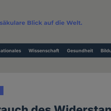
säkulare Blick auf die Welt.
extsuche
nationales
Wissenschaft
Gesundheit
Bild
rauch des Widersta