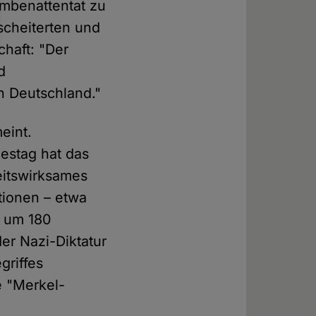
ombenattentat zu
scheiterten und
chaft: "Der
d
in Deutschland."
eint.
estag hat das
eitswirksames
tionen – etwa
e um 180
er Nazi-Diktatur
griffes
e "Merkel-