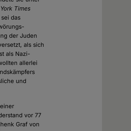
York Times
 sei das
hwörungs-
ung der Juden
ersetzt, als sich
t als Nazi-
llten allerlei
andskämpfers
sliche und
 einer
derstand vor 77
chenk Graf von