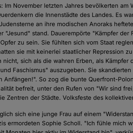
ns: Im November letzten Jahres bevölkerten a
uerdenkern die Innenstädte des Landes. Es wa
 Judensterne an ihre modischen Anoraks heftet
r "Jesund" stand. Dauerempörte "Kämpfer der F
Opfer zu sein. Sie fühlten sich vom Staat regle
hatten sie mit keinerlei staatlicher Repression z
 nicht, sich als die wahren Erben, als Kämpfer d
 und Faschismus" auszugeben. Sie skandierten 
 Anfängen!". So zog die bunte Querfront-Polon
alität befreit, unter den Rufen von "Wir sind frei
die Zentren der Städte. Volksfeste des kollektiv
glich sich eine junge Frau auf einem "Widerstan
is ermordeten Sophie Scholl. "Ich fühle mich w
eit Monaten hier aktiv im Widerstand bin", verkü