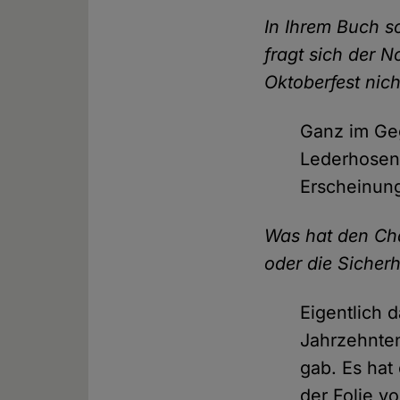
In Ihrem Buch s
fragt sich der N
Oktoberfest nic
Ganz im Geg
Lederhosen 
Erscheinun
Was hat den Cha
oder die Sicher
Eigentlich 
Jahrzehnten
gab. Es hat
der Folie v