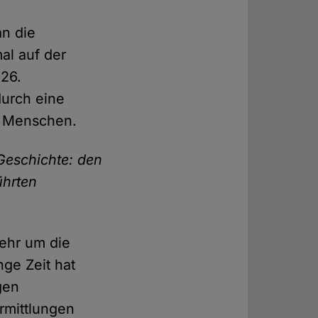
an die
al auf der
 26.
durch eine
3 Menschen.
 Geschichte: den
ührten
mehr um die
nge Zeit hat
gen
rmittlungen