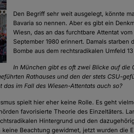
Den Begriff sehr weit ausgelegt, könnte m
Bavaria so nennen. Aber es gibt ein Denkm
Wiesn, das an das furchtbare Attentat vom
September 1980 erinnert. Damals starben 
Bombe aus dem rechtsradikalen Umfeld 1
In München gibt es oft zwei Blicke auf die
eführten Rathauses und den der stets CSU-gef
st das im Fall des Wiesen-Attentats auch so?
ismus spielt hier eher keine Rolle. Es geht viel
örden favorisierte Theorie des Einzeltäters. La
chtsradikalen Hintergrund und den dazugehöri
keine Beachtung gewidmet, jetzt wurden die E