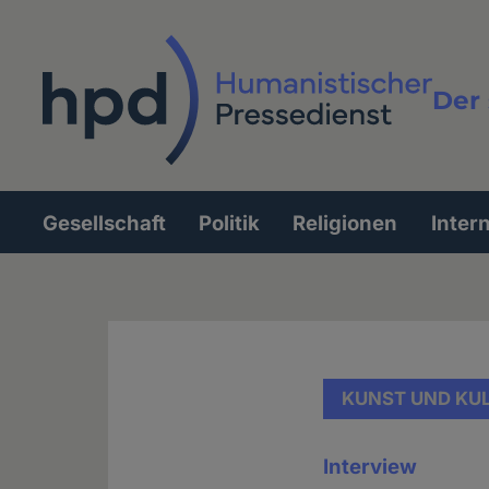
Direkt
zum
Inhalt
Der 
Vollt
Gesellschaft
Politik
Religionen
Inter
Hauptnavigation
KUNST UND KU
Interview