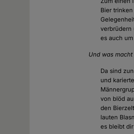
Zum einen i
Bier trinke
Gelegenheit
verbrüdern 
es auch um 
Und was macht e
Da sind zun
und kariert
Männergrup
von blöd au
den Bierzel
lauten Blas
es bleibt di