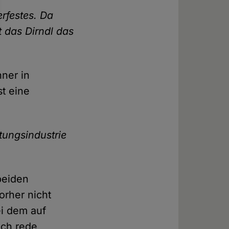
rfestes. Da
t das Dirndl das
hner in
st eine
tungsindustrie
beiden
orher nicht
ei dem auf
Ich rede