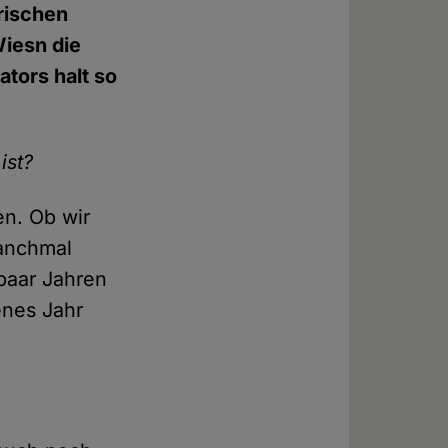
rischen
Wiesn die
tors halt so
ist?
en. Ob wir
Manchmal
 paar Jahren
enes Jahr