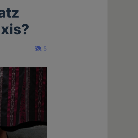
atz
axis?
5