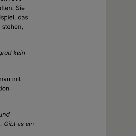
lten. Sie
spiel, das
 stehen,
grad kein
 man mit
tion
 und
 Gibt es ein