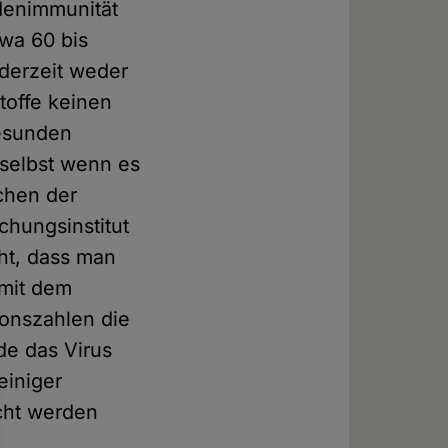
denimmunität
wa 60 bis
derzeit weder
toffe keinen
gesunden
 selbst wenn es
ichen der
hungsinstitut
ht, dass man
 mit dem
onszahlen die
de das Virus
einiger
scht werden