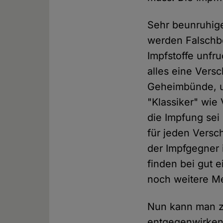
Sehr beunruhige
werden Falschbe
Impfstoffe unfr
alles eine Vers
Geheimbünde, 
"Klassiker" wie
die Impfung sei 
für jeden Versc
der Impfgegner 
finden bei gut e
noch weitere M
Nun kann man z
entgegenwirken 