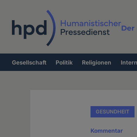
Direkt
zum
Inhalt
Der 
Vollt
Gesellschaft
Politik
Religionen
Inter
Hauptnavigation
GESUNDHEIT
Kommentar