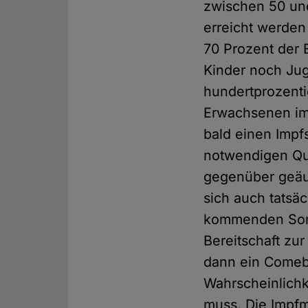
zwischen 50 un
erreicht werden
70 Prozent der 
Kinder noch Jug
hundertprozenti
Erwachsenen imp
bald einen Impfs
notwendigen Qu
gegenüber geäuß
sich auch tatsäc
kommenden Somm
Bereitschaft zu
dann ein Comeba
Wahrscheinlichk
muss. Die Impfm