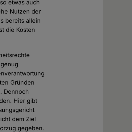
 so etwas auch
che Nutzen der
 bereits allein
st die Kosten-
heitsrechte
h genug
genverantwortung
nten Gründen
n. Dennoch
en. Hier gibt
ssungsgericht
icht dem Ziel
Vorzug gegeben.