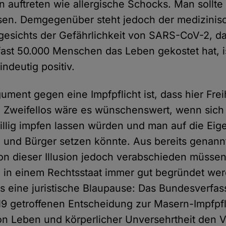
auftreten wie allergische Schocks. Man sollte
osen. Demgegenüber steht jedoch der medizinis
esichts der Gefährlichkeit von SARS-CoV-2, das
fast 50.000 Menschen das Leben gekostet hat, i
ndeutig positiv.
ument gegen eine Impfpflicht ist, dass hier Frei
. Zweifellos wäre es wünschenswert, wenn sic
llig impfen lassen würden und man auf die Ei
 und Bürger setzen könnte. Aus bereits genan
on dieser Illusion jedoch verabschieden müsse
in einem Rechtsstaat immer gut begründet werd
ts eine juristische Blaupause: Das Bundesverfa
019 getroffenen Entscheidung zur Masern-Impfpfl
on Leben und körperlicher Unversehrtheit den 