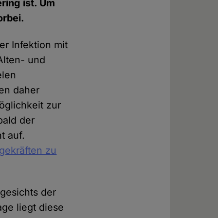
ring ist. Um
orbei.
r Infektion mit
Alten- und
elen
ben daher
öglichkeit zur
bald der
t auf.
egekräften zu
gesichts der
ge liegt diese