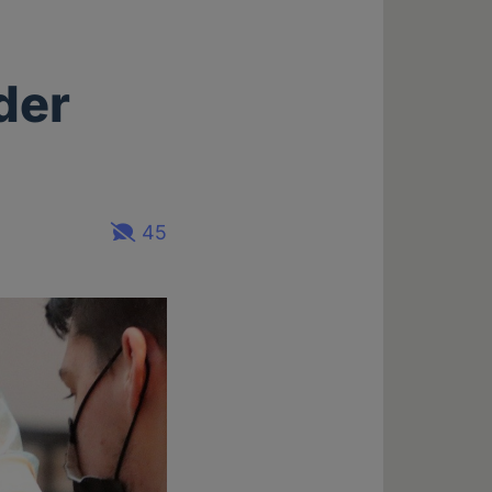
der
45