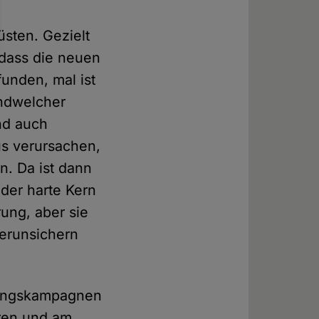
üsten. Gezielt
 dass die neuen
unden, mal ist
endwelcher
nd auch
us verursachen,
n. Da ist dann
der harte Kern
ung, aber sie
verunsichern
rungskampagnen
hren und am