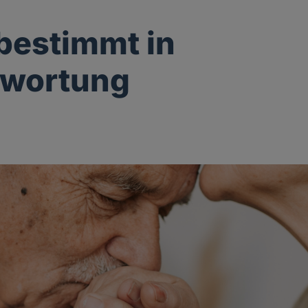
bestimmt in
twortung