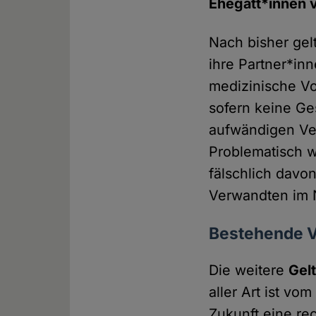
Ehegatt*innen v
Nach bisher gel
ihre Partner*in
medizinische Vo
sofern keine Ges
aufwändigen Ver
Problematisch w
fälschlich davo
Verwandten im N
Bestehende V
Die weitere
Gel
aller Art ist v
Zukunft eine re