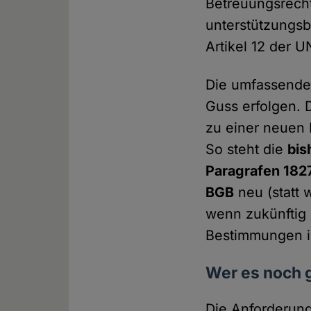
Betreuungsrecht
unterstützungs
Artikel 12 der 
Die umfassende
Guss erfolgen. 
zu einer neuen
So steht die
bis
Paragrafen 182
BGB
neu (statt w
wenn zukünftig 
Bestimmungen in
Wer es noch 
Die Anforderung