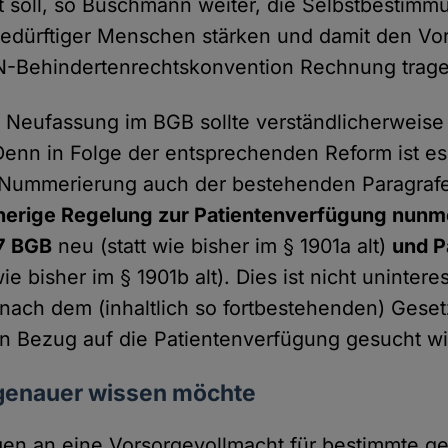
 soll, so Buschmann weiter, die Selbstbestimm
bedürftiger Menschen stärken und damit den V
UN-Behindertenrechtskonvention Rechnung trag
 Neufassung im BGB sollte verständlicherweise
Denn in Folge der entsprechenden Reform ist e
 Nummerierung auch der bestehenden Paragra
herige Regelung zur Patientenverfügung nunm
7 BGB
neu (statt wie bisher im § 1901a alt)
und P
ie bisher im § 1901b alt). Dies ist nicht uninter
nach dem (inhaltlich so fortbestehenden) Geset
 Bezug auf die Patientenverfügung gesucht wi
genauer wissen möchte
en an eine Vorsorgevollmacht für bestimmte ge