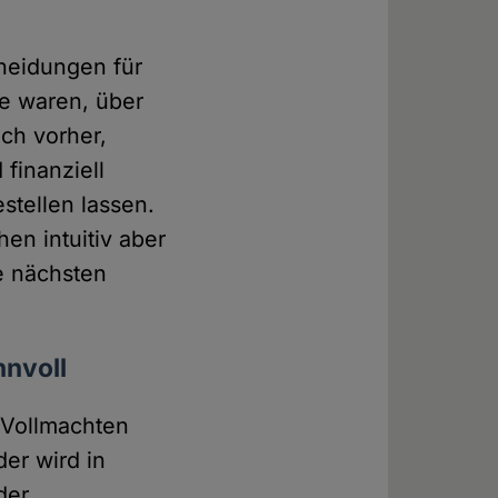
heidungen für
ge waren, über
ch vorher,
 finanziell
stellen lassen.
en intuitiv aber
e nächsten
nnvoll
-Vollmachten
der wird in
der