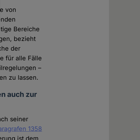
se von
benden
htige Bereiche
gen, bezieht
che der
 für alle Fälle
ilregelungen –
en zu lassen.
n auch zur
ach seiner
aragrafen 1358
erung ist dem