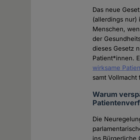
Das neue Gesetz 
(allerdings nur
Menschen, wenn 
der Gesundheits
dieses Gesetz ni
Patient*innen. E
wirksame Patie
samt Vollmacht 
Warum verspä
Patientenver
Die Neuregelung
parlamentarisc
ins Bürgerliche