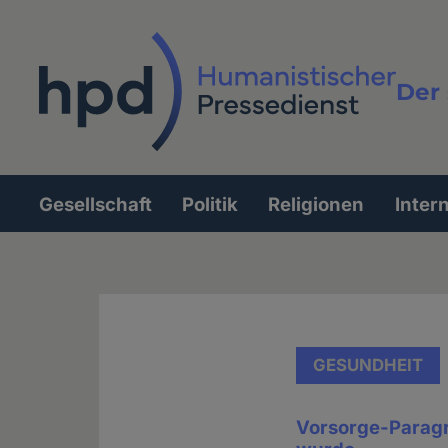
Direkt
zum
Inhalt
Der 
Vollt
Gesellschaft
Politik
Religionen
Inter
Hauptnavigation
GESUNDHEIT
Vorsorge-Paragr