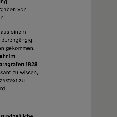
ung
orgaben von
en.
 aus einem
s durchgängig
fen gekommen.
ehr im
aragrafen 1828
essant zu wissen,
zestext zu
rd.
sundheitliche