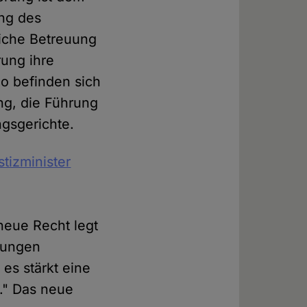
ng des
iche Betreuung
rung ihre
So befinden sich
ng, die Führung
gsgerichte.
tizminister
neue Recht legt
zungen
es stärkt eine
." Das neue