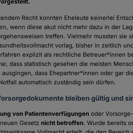
orgestellt.
tendem Recht konnten Eheleute keinerlei Entsc
nen, wenn diese akut nicht mehr dazu in der La
rgehensweisen treffen. Vielmehr mussten sie si
undheitsvollmacht vorlag, bisher in zeitlich und
fahren explizit als rechtliche Betreuer*innen be
ar, dass statistisch gesehen die meisten Mensch
n ausgingen, dass Ehepartner*innen oder gar di
otfall automatisch zuständig sein dürfen.
orsorgedokumente bleiben gültig und si
tung von Patientenverfügungen
oder Vorsorge
om neuen Gesetz
nicht betroffen
. Wurde bereits o
chtswirksame Vollmacht erteilt, die den Bereich 