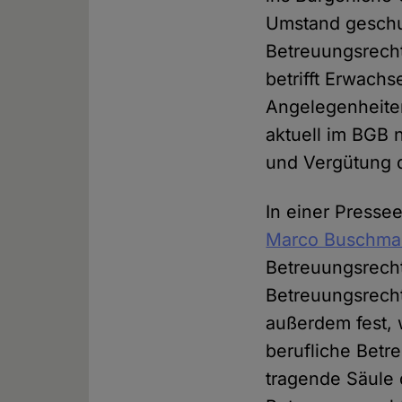
Umstand geschu
Betreuungsrech
betrifft Erwach
Angelegenheiten
aktuell im BGB 
und Vergütung 
In einer Press
Marco Buschm
Betreuungsrecht 
Betreuungsrecht
außerdem fest,
berufliche Betr
tragende Säule 