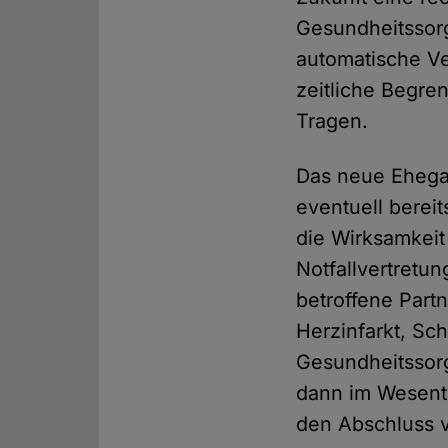
Gesundheitssorg
automatische Ve
zeitliche Begre
Tragen.
Das neue Ehegat
eventuell berei
die Wirksamkeit
Notfallvertretun
betroffene Part
Herzinfarkt, Sc
Gesundheitssorg
dann im Wesentl
den Abschluss 