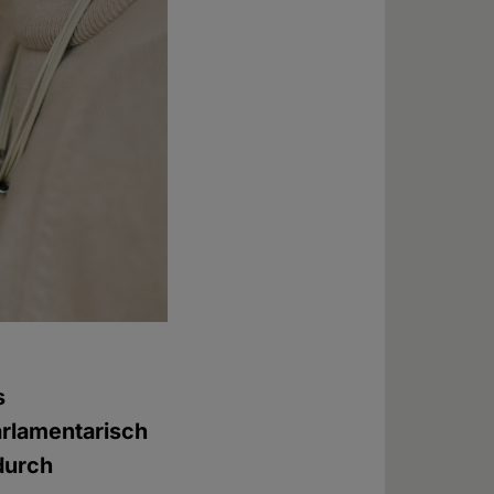
s
rlamentarisch
durch