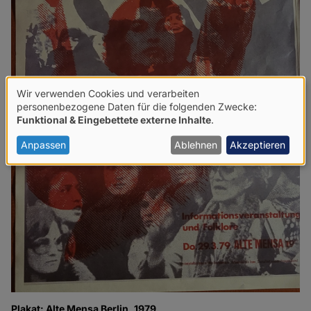
Wir verwenden Cookies und verarbeiten
Verwendung
personenbezogene Daten für die folgenden Zwecke:
Funktional & Eingebettete externe Inhalte
.
von
personenbezogenen
Anpassen
Ablehnen
Akzeptieren
Daten
und
Cookies
Plakat: Alte Mensa Berlin, 1979