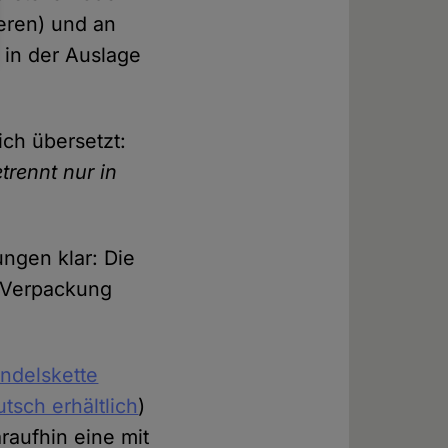
ieren) und an
t in der Auslage
ich übersetzt:
trennt nur in
ngen klar: Die
 Verpackung
ndelskette
tsch erhältlich
)
raufhin eine mit