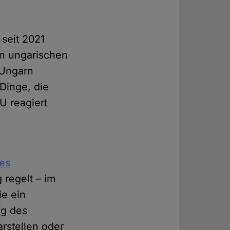
seit 2021
en ungarischen
 Ungarn
Dinge, die
U reagiert
es
 regelt – im
ie ein
ng des
rstellen oder