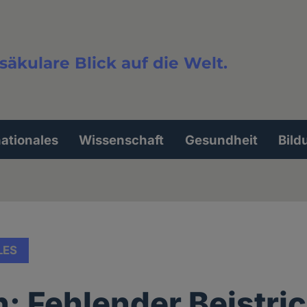
säkulare Blick auf die Welt.
extsuche
nationales
Wissenschaft
Gesundheit
Bild
LES
: Fehlender Beistri