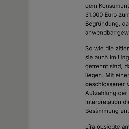
dem Konsumenten
31.000 Euro zum 
Begründung, das
anwendbar gewe
So wie die ziti
sie auch im Un
getrennt sind, 
liegen. Mit ein
geschlossener V
Aufzählung der
Interpretation 
Bestimmung ents
Líra obsiegte am