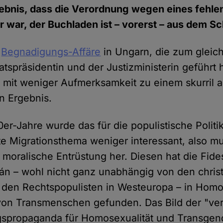
ebnis, dass die Verordnung wegen eines fehle
 war, der Buchladen ist – vorerst – aus dem Sc
r
Begnadigungs-Affäre
in Ungarn, die zum gleich
aatspräsidentin und der Justizministerin geführt 
 mit weniger Aufmerksamkeit zu einem skurril
en Ergebnis.
er-Jahre wurde das für die populistische Politi
e Migrationsthema weniger interessant, also mu
moralische Entrüstung her. Diesen hat die Fid
bán – wohl nicht ganz unabhängig von den chris
den Rechtspopulisten in Westeuropa – in Homo
von Transmenschen gefunden. Das Bild der "v
ngspropaganda für Homosexualität und Transge