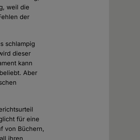
, weil die
Fehlen der
as schlampig
wird dieser
lament kann
beliebt. Aber
ischen
richtsurteil
licht für eine
uf von Büchern,
ll ihren