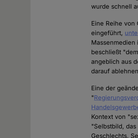
wurde schnell a
Eine Reihe von
eingeführt,
unte
Massenmedien is
beschließt "dem
angeblich aus d
darauf ablehne
Eine der geände
"
Regierungsver
Handelsgewerb
Kontext von "se
"Selbstbild, da
Geschlechts, Se