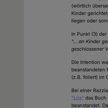
(wörtlich übers
Kinder gerichtet
liegen oder son
In Punkt (3) der
"… an Kinder ger
geschlossener V
Die Intention w
beanstandeten 
(z.B. foliert) im
Bei einer Razzi
"Líra
"
das Buch 
beanstandet. D