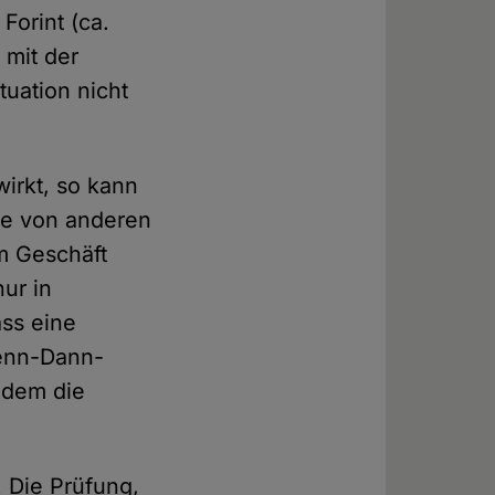
Forint (ca.
 mit der
uation nicht
irkt, so kann
te von anderen
m Geschäft
ur in
ss eine
Wenn-Dann-
n dem die
. Die Prüfung,