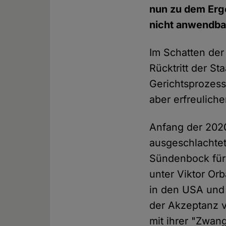
nun zu dem Erg
nicht anwendbar
Im Schatten de
Rücktritt der St
Gerichtsprozess
aber erfreulich
Anfang der 2020
ausgeschlachtet
Sündenbock für 
unter Viktor Or
in den USA und 
der Akzeptanz 
mit ihrer "Zwa