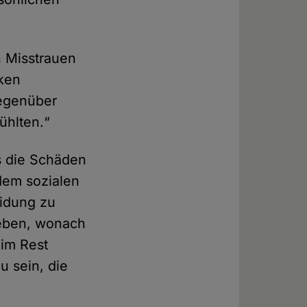
n Misstrauen
ken
gegenüber
ühlten.“
s die Schäden
dem sozialen
eidung zu
geben, wonach
 im Rest
u sein, die