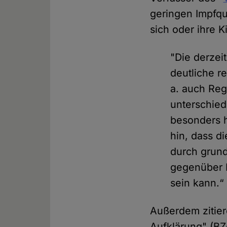
geringen Impfq
sich oder ihre 
"Die derzei
deutliche r
a. auch Reg
unterschiedl
besonders h
hin, dass d
durch grund
gegenüber I
sein kann.“
Außerdem zitier
Aufklärung" (B