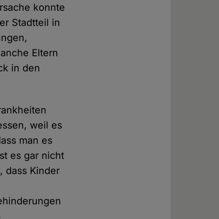
sursache konnte
 Stadtteil in
ungen,
anche Eltern
ck in den
rankheiten
ssen, weil es
dass man es
st es gar nicht
n, dass Kinder
Behinderungen
h