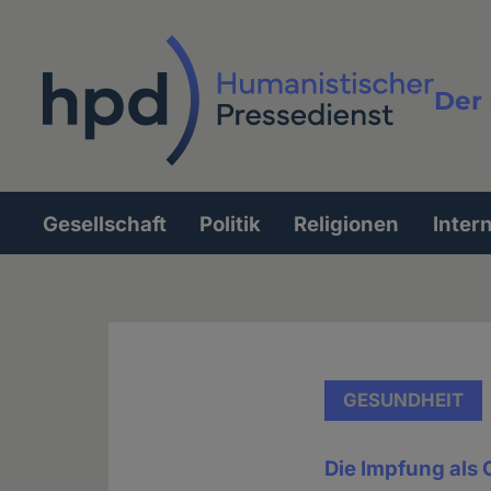
Direkt
zum
Inhalt
Der 
Vollt
Gesellschaft
Politik
Religionen
Inter
Hauptnavigation
GESUNDHEIT
Die Impfung als 