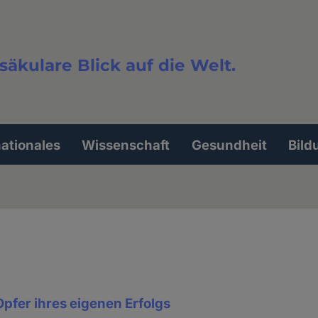
säkulare Blick auf die Welt.
extsuche
nationales
Wissenschaft
Gesundheit
Bild
Opfer ihres eigenen Erfolgs