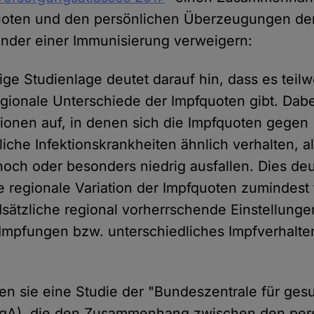
uoten und den persönlichen Überzeugungen der
Kinder einer Immunisierung verweigern:
tige Studienlage deutet darauf hin, dass es teil
egionale Unterschiede der Impfquoten gibt. Dabei
ionen auf, in denen sich die Impfquoten gegen
iche Infektionskrankheiten ähnlich verhalten, al
och oder besonders niedrig ausfallen. Dies deu
ie regionale Variation der Impfquoten zumindest 
sätzliche regional vorherrschende Einstellunge
mpfungen bzw. unterschiedliches Impfverhalte
en sie eine Studie der "Bundeszentrale für ges
ZgA), die den Zusammenhang zwischen den per