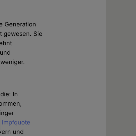
ne Generation
tät gewesen. Sie
lehnt
 und
 weniger.
die: In
kommen,
inger
e Impfquote
yern und