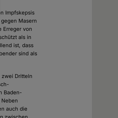
n Impfskepsis
hl gegen Masern
 Erreger von
chützt als in
lend ist, dass
bender sind als
 zwei Dritteln
sch-
in Baden-
. Neben
en auch die
g zwischen