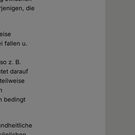
jenigen, die
weise
 fallen u.
so z. B.
tet darauf
teilweise
n
n bedingt
undheitliche
sönlichen