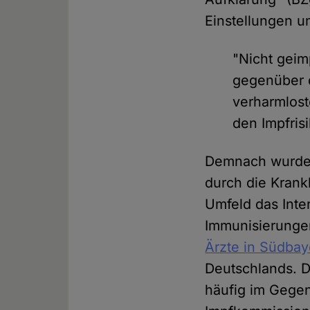
Einstellungen u
"Nicht geim
gegenüber 
verharmlos
den Impfris
Demnach wurden
durch die Krank
Umfeld das Inte
Immunisierunge
Ärzte in Südbay
Deutschlands. Di
häufig im Gege