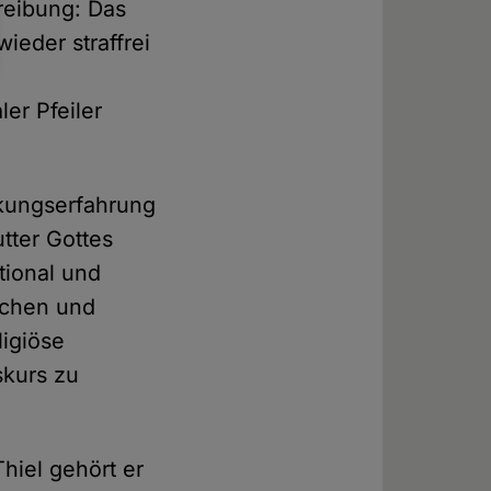
reibung: Das
ieder straffrei
er Pfeiler
ckungserfahrung
utter Gottes
tional und
schen und
ligiöse
skurs zu
Thiel gehört er