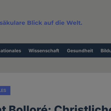
säkulare Blick auf die Welt.
extsuche
nationales
Wissenschaft
Gesundheit
Bild
LES
t Bolloré: Christlich