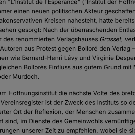
"L’Institut de l’Espérance" ("Institut der Hoffn
er einen neuen politischen Akteur geschaffen.
rakonservativen Kreisen nahesteht, hatte bereit
sehen gesorgt: Nach der überraschenden Entlas
er des renommierten Verlagshauses
Grasset
, ve
Autoren aus Protest gegen Bolloré den Verlag –
en wie Bernard-Henri Lévy und Virginie Despe
leichen Bollorés Einfluss aus gutem Grund mi
 oder Murdoch.
dem Hoffnungsinstitut die nächste Volte des bre
 Vereinsregister ist der Zweck des Instituts so de
rierter Ort der Reflexion, der Menschen zusamme
ert sind, im Dienste des Gemeinwohls vernünfti
rungen unserer Zeit zu empfehlen, wobei sie si