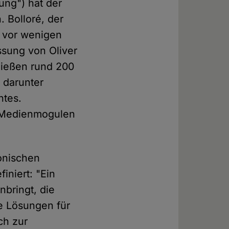
ung") hat der
 Bolloré, der
s vor wenigen
sung von Oliver
rließen rund 200
 darunter
ntes.
t Medienmogulen
tonischen
finiert: "Ein
nbringt, die
ge Lösungen für
ch zur