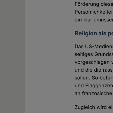
Förderung dies
Persönlichkeiten
ein klar umriss
Religion als 
Das US-Medie
seitiges Grund
vorgeschlagen w
und die die rass
sollen. So befü
und Flaggenzer
an französische
Zugleich wird ei