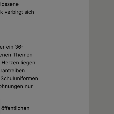
hlossene
k verbirgt sich
er ein 36-
edenen Themen
 Herzen liegen
orantreiben
n Schuluniformen
wohnungen nur
 öffentlichen