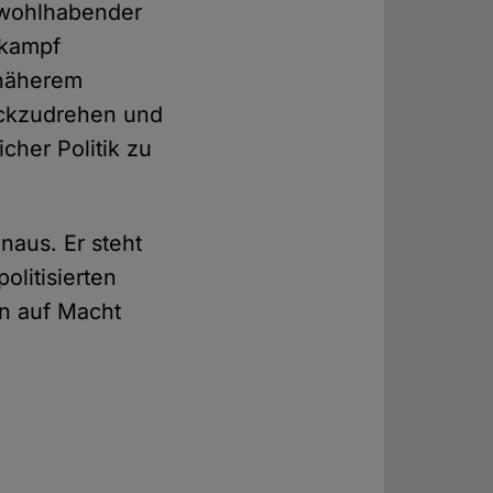
 wohlhabender
urkampf
i näherem
ückzudrehen und
cher Politik zu
inaus. Er steht
olitisierten
rn auf Macht