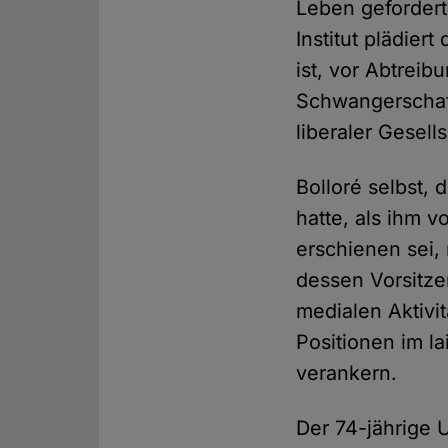
Leben gefordert
Institut plädier
ist, vor Abtrei
Schwangerschaft
liberaler Gesells
Bolloré selbst,
hatte, als ihm v
erschienen sei
dessen Vorsitze
medialen Aktivit
Positionen im la
verankern.
Der 74-jährige U