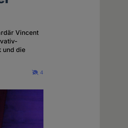
ardär Vincent
vativ-
k und die
4