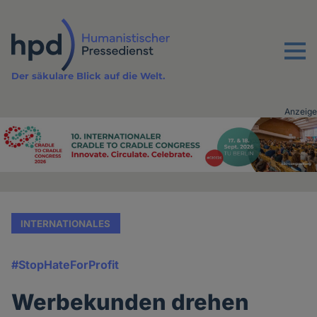
Direkt
zum
Inhalt
Menu
Der säkulare Blick auf die Welt.
Anzeige
Advertising
vor
Inhalt
INTERNATIONALES
#StopHateForProfit
Werbekunden drehen