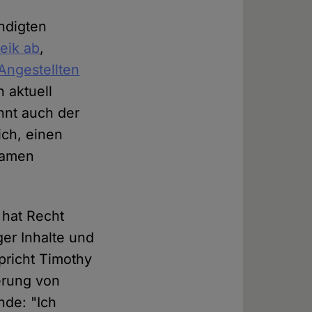
ndigten
reik ab
,
Angestellten
 aktuell
nnt auch der
ich, einen
tsamen
 hat Recht
er Inhalte und
pricht Timothy
erung von
nde: "Ich