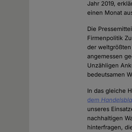
Jahr 2019, erkl
einen Monat au
Die Pressemitte
Firmenpolitik Z
der weltgrößten
angemessen geg
Unzähligen Ank
bedeutsamen W
In das gleiche 
dem
Handelsbla
unseres Einsatze
nachhaltigen Wa
hinterfragen, d