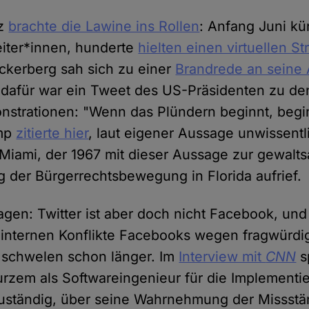
tz
brachte die Lawine ins Rollen
: Anfang Juni kü
iter*innen, hunderte
hielten einen virtuellen St
ckerberg sah sich zu einer
Brandrede an seine 
 dafür war ein Tweet des US-Präsidenten zu den
strationen: "Wenn das Plündern beginnt, begi
ump
zitierte hier
, laut eigener Aussage unwissentl
 Miami, der 1967 mit dieser Aussage zur gewal
 der Bürgerrechtsbewegung in Florida aufrief.
en: Twitter ist aber doch nicht Facebook, und
 internen Konflikte Facebooks wegen fragwürdig
schwelen schon länger. Im
Interview mit
CNN
s
kurzem als Softwareingenieur für die Implementi
uständig, über seine Wahrnehmung der Missstä