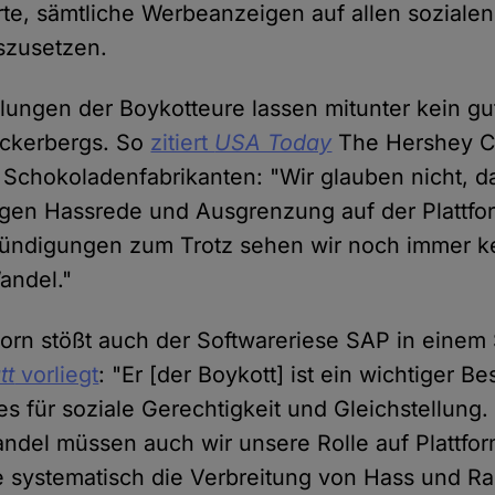
ärte, sämtliche Werbeanzeigen auf allen soziale
szusetzen.
ilungen der Boykotteure lassen mitunter kein gu
uckerbergs. So
zitiert
USA Today
The Hershey C
 Schokoladenfabrikanten: "Wir glauben nicht, 
en Hassrede und Ausgrenzung auf der Plattfor
ündigungen zum Trotz sehen wir noch immer k
andel."
Horn stößt auch der Softwareriese SAP in einem
tt
vorliegt
: "Er [der Boykott] ist ein wichtiger Be
s für soziale Gerechtigkeit und Gleichstellung.
ndel müssen auch wir unsere Rolle auf Plattfo
ie systematisch die Verbreitung von Hass und R