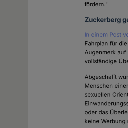
fördern."
Zuckerberg g
In einem Post v
Fahrplan für di
Augenmerk auf 
vollständige Ü
Abgeschafft wü
Menschen einer 
sexuellen Orien
Einwanderungsst
oder das Überle
keine Werbung m