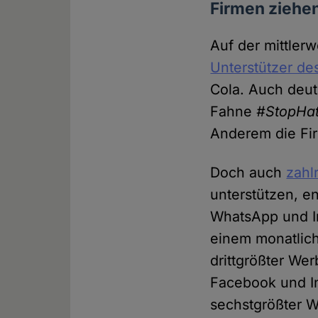
Firmen ziehe
Auf der mittler
Unterstützer de
Cola. Auch deu
Fahne
#StopHat
Anderem die Fi
Doch auch
zahl
unterstützen, e
WhatsApp und In
einem monatlich
drittgrößter We
Facebook und In
sechstgrößter W