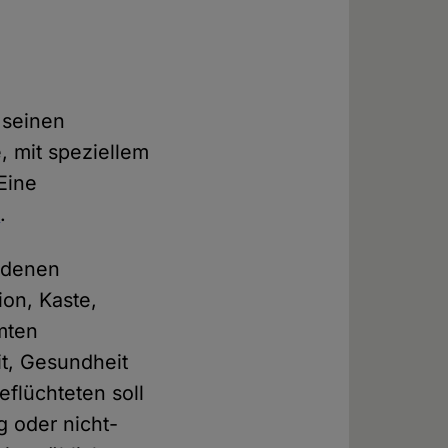
 seinen
 mit speziellem
Eine
l
.
 denen
ion, Kaste,
mten
it, Gesundheit
flüchteten soll
g oder nicht-