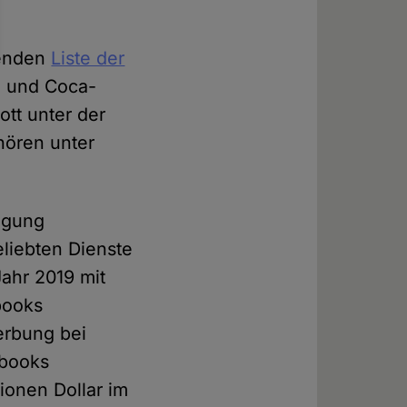
lenden
Liste der
P und Coca-
tt unter der
hören unter
wegung
liebten Dienste
ahr 2019 mit
books
Werbung bei
ebooks
ionen Dollar im