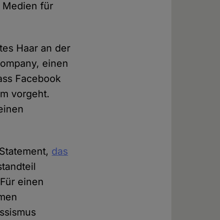
n Medien für
tes Haar an der
ompany, einen
dass Facebook
m vorgeht.
einen
 Statement,
das
standteil
 Für einen
rmen
assismus