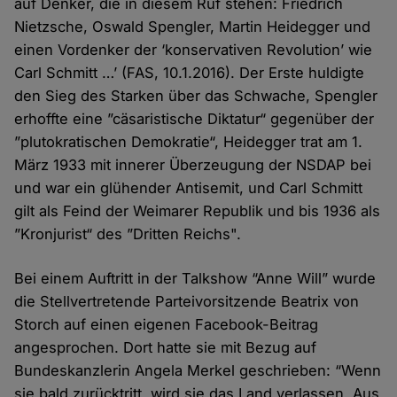
auf Denker, die in diesem Ruf stehen: Friedrich
Nietzsche, Oswald Spengler, Martin Heidegger und
einen Vordenker der ‘konservativen Revolution’ wie
Carl Schmitt …’ (FAS, 10.1.2016). Der Erste huldigte
den Sieg des Starken über das Schwache, Spengler
erhoffte eine ”cäsaristische Diktatur“ gegenüber der
”plutokratischen Demokratie“, Heidegger trat am 1.
März 1933 mit innerer Überzeugung der NSDAP bei
und war ein glühender Antisemit, und Carl Schmitt
gilt als Feind der Weimarer Republik und bis 1936 als
”Kronjurist“ des ”Dritten Reichs".
Bei einem Auftritt in der Talkshow “Anne Will” wurde
die Stellvertretende Parteivorsitzende Beatrix von
Storch auf einen eigenen Facebook-Beitrag
angesprochen. Dort hatte sie mit Bezug auf
Bundeskanzlerin Angela Merkel geschrieben: “Wenn
sie bald zurücktritt, wird sie das Land verlassen. Aus