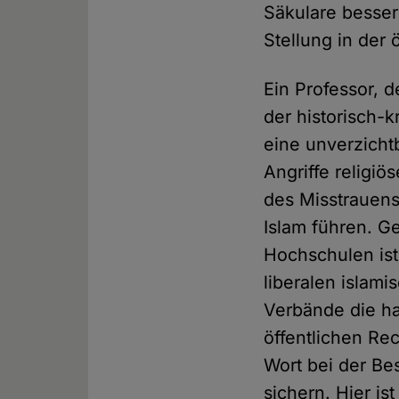
Säkulare besser
Stellung in der 
Ein Professor, 
der historisch-k
eine unverzicht
Angriffe religi
des Misstrauens
Islam führen. G
Hochschulen ist
liberalen islam
Verbände die ha
öffentlichen Re
Wort bei der Be
sichern. Hier ist