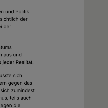
n und Politik
sichtlich der
i der
entums
n aus und
 jeder Realität.
usste sich
fern gegen das
 sich zumindest
mus, teils auch
gegen die