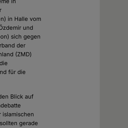
leme in
r
n) in Halle vom
 Özdemir und
ion) sich gegen
erband der
chland (ZMD)
die
nd für die
den Blick auf
mdebatte
r islamischen
 sollten gerade