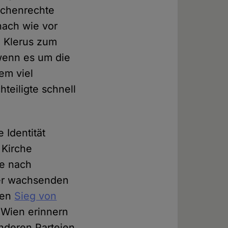
schenrechte
nach wie vor
n Klerus zum
wenn es um die
em viel
teiligte schnell
 Identität
 Kirche
he nach
ner wachsenden
 den
Sieg von
 Wien erinnern
anderen Parteien