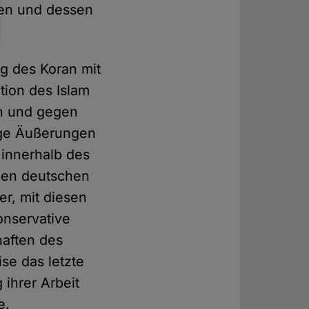
hen und dessen
ng des Koran mit
ation des Islam
en und gegen
dige Äußerungen
 innerhalb des
 den deutschen
er, mit diesen
onservative
haften des
se das letzte
 ihrer Arbeit
e.