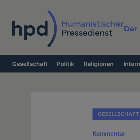
Direkt
zum
Inhalt
Der 
Vollt
Gesellschaft
Politik
Religionen
Inter
Hauptnavigation
GESELLSCHAFT
Kommentar