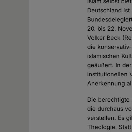
Islam selbst bie
Deutschland ist
Bundesdelegiert
20. bis 22. No
Volker Beck (Re
die konservativ
islamischen Kul
geäußert. In de
institutionelle
Anerkennung al
Die berechtigte 
die durchaus v
verstellen. Es 
Theologie. Statt