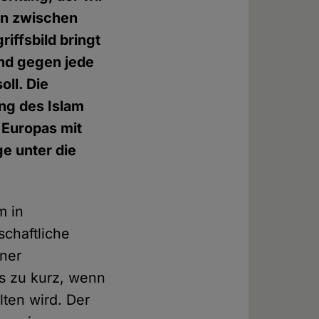
en zwischen
riffsbild bringt
and gegen jede
ll. Die
ung des Islam
 Europas mit
ge unter die
m in
schaftliche
iner
s zu kurz, wenn
lten wird. Der