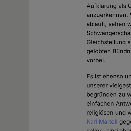
Aufklärung als
anzuerkennen. W
abläuft, sehen 
Schwangerschaf
Gleichstellung s
gelobten Bündnis
vorbei.
Es ist ebenso un
unserer vielgest
begründen zu wo
einfachen Antwo
religiösen und w
Karl Martell
gege
sollen, sind abe